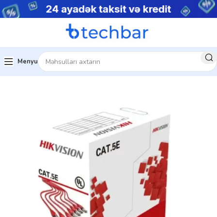
Menyu
zlik sistemləri
Ötürmə Məhsulları
Kabellər