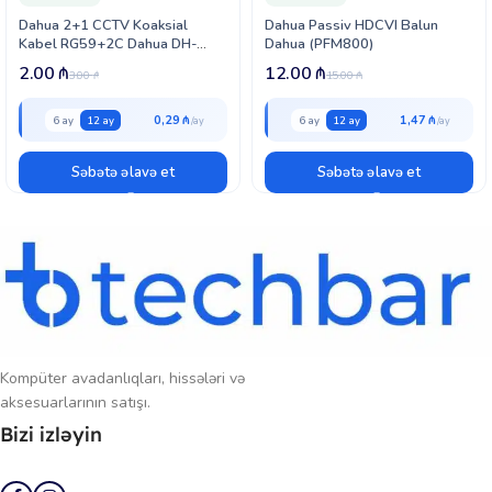
Dahua 2+1 CCTV Koaksial
Dahua Passiv HDCVI Balun
Kabel RG59+2C Dahua DH-
Dahua (PFM800)
PFM940I-RG59/2
2.00
₼
12.00
₼
3.00
₼
15.00
₼
0,29 ₼
1,47 ₼
6 ay
12 ay
6 ay
12 ay
Səbətə əlavə et
Səbətə əlavə et
Kompüter avadanlıqları, hissələri və
aksesuarlarının satışı.
Bizi izləyin