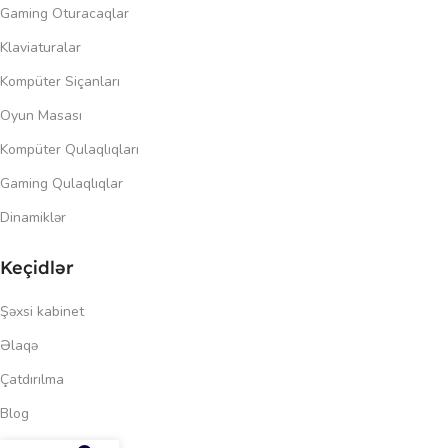
Gaming Oturacaqlar
Klaviaturalar
Kompüter Siçanları
Oyun Masası
Kompüter Qulaqlıqları
Gaming Qulaqlıqlar
Dinamiklər
Keçidlər
Şəxsi kabinet
Əlaqə
Çatdırılma
Blog
428.00
₼
Məxfilik siyasəti