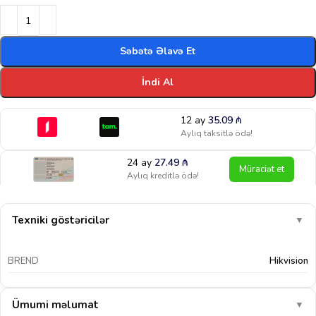
Səbətə Əlavə Et
İndi Al
12 ay
35.09
₼
Aylıq taksitlə ödə!
24 ay
27.49
₼
Müraciət et
Aylıq kreditlə ödə!
Texniki göstəricilər
▼
BREND
Hikvision
Ümumi məlumat
▼