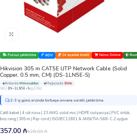
Böyütmək üçün klikləyin
Pulsuz çatdırılma
24 ayadək kredit
Yalnız Online
Rəsm
ƏDV
Hikvision 305 m CAT5E UTP Network Cable (Solid
Copper, 0.5 mm, CM) (DS-1LN5E-S)
anbarda:
mövcuddur
mağazada:
bi̇ti̇b
SKU:
1362
DS-1LN5E-S
2-3 iş günü ərzində birbaşa ünvana sürətli çatdırılma
Cat6 kabel | 4 cüt nüvə | 23 AWG solid mis | HDPE izolyasiya | PVC örtük,
boz rəng | 305 m | Rip-cord | ISO/IEC11801 & ANSI/TIA-568-C.2 uyğun
357.00
₼
428.00
₼