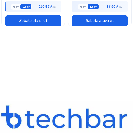
210,56 ₼
86,60 ₼
6 ay
12 ay
6 ay
12 ay
Səbətə əlavə et
Səbətə əlavə et