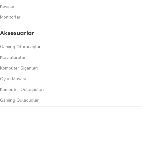
Keyslər
Monitorlar
Aksesuarlar
Gaming Oturacaqlar
Klaviaturalar
Kompüter Siçanları
Oyun Masası
Kompüter Qulaqlıqları
Gaming Qulaqlıqlar
Dinamiklər
0
üqayisə et
İstək siyahısı
Səbət
Menyu
Keçidlər
Şəxsi kabinet