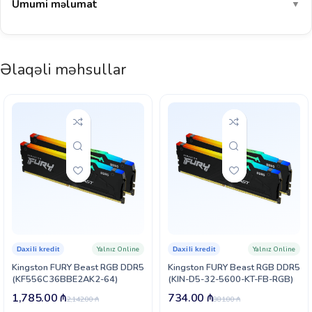
Ümumi məlumat
▼
Əlaqəli məhsullar
Yalnız Online
Yalnız Online
Daxili kredit
Daxili kredit
Kingston FURY Beast RGB DDR5
Kingston FURY Beast RGB DDR5
(KF556C36BBE2AK2-64)
(KIN-D5-32-5600-KT-FB-RGB)
1,785.00
₼
734.00
₼
2,142.00
₼
881.00
₼