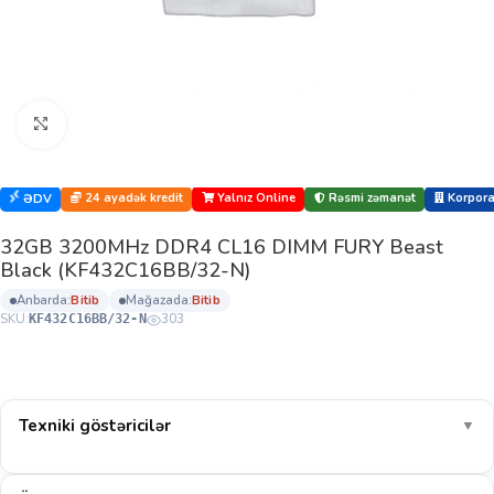
Böyütmək üçün klikləyin
24 ayadək kredit
Yalnız Online
Rəsmi zəmanət
Korporat
ƏDV
32GB 3200MHz DDR4 CL16 DIMM FURY Beast
Black (KF432C16BB/32-N)
anbarda:
bi̇ti̇b
mağazada:
bi̇ti̇b
SKU:
303
KF432C16BB/32-N
Texniki göstəricilər
▼