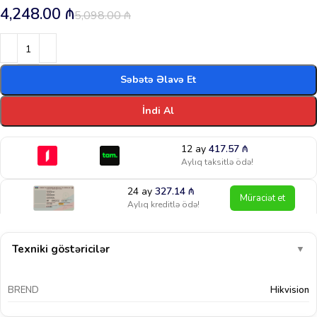
4,248.00
₼
5,098.00
₼
Səbətə Əlavə Et
İndi Al
12 ay
417.57
₼
Aylıq taksitlə ödə!
24 ay
327.14
₼
Müraciət et
Aylıq kreditlə ödə!
Texniki göstəricilər
▼
BREND
Hikvision