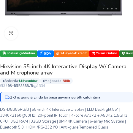
Böyütmək üçün klikləyin
Pulsuz çatdırılma
24 ayadək kredit
Yalnız Online
Rəsm
ƏDV
Hikvision 55-inch 4K Interactive Display W/ Camera
and Microphone array
anbarda:
mövcuddur
mağazada:
bi̇ti̇b
SKU:
1334
DS-D5B55RB/B
2-3 iş günü ərzində birbaşa ünvana sürətli çatdırılma
DS-D5B55RB/B | 55-inch 4K Interactive Display | LED Backlight 55″ |
3840×2160@60Hz | 20-point IR Touch | 4-core A73×2 + A53×2 1.5GHz
CPU | 3GB RAM | 32GB Storage | 8MP 4K Camera | 6-array Mic System |
Bluetooth 5.0 | HDMI/RS-232 I/O | Anti-glare Tempered Glass