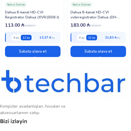
edilməsinə imkan verir.
Yalnız Online
Yalnız Online
Dahua 8-kanal HD-CVI
Dahua 8-kanal HD-CVI
Video çıxış imkanları da olduqca güclüdür: 4K HDMI çıxışı yüksək
Registrator Dahua (XVR1B08-I)
videregistrator Dahua (DH-
keyfiyyətli görüntü təqdim edir, HDMI1 və VGA çıxışlarının eyni vaxtda
HCVR7208AN-4M)
113.00
₼
183.00
₼
işləməsi isə monitorinq çevikliyini artırır. İki RJ-45 10/100/1000 Mbps
136.00
₼
220.00
₼
port sabit və sürətli şəbəkə bağlantısı təmin edir. 128 uzaq bağlantı
dəstəyi sayəsində sistemə eyni anda çoxlu istifadəçi qoşula bilir
13,37 ₼
21,63 ₼
6 ay
12 ay
6 ay
12 ay
Səbətə əlavə et
Səbətə əlavə et
Kompüter avadanlıqları, hissələri və
aksesuarlarının satışı.
Bizi izləyin