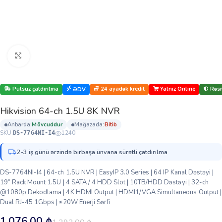
Böyütmək üçün klikləyin
Pulsuz çatdırılma
24 ayadək kredit
Yalnız Online
Rəsm
ƏDV
Hikvision 64-ch 1.5U 8K NVR
anbarda:
mövcuddur
mağazada:
bi̇ti̇b
SKU:
1240
DS-7764NI-I4
2-3 iş günü ərzində birbaşa ünvana sürətli çatdırılma
DS-7764NI-I4 | 64-ch 1.5U NVR | EasyIP 3.0 Series | 64 IP Kanal Dəstəyi |
19” Rack Mount 1.5U | 4 SATA / 4 HDD Slot | 10TB/HDD Dəstəyi | 32-ch
@1080p Dekodlama | 4K HDMI Output | HDMI1/VGA Simultaneous Output |
Dual RJ-45 1Gbps | ≤20W Enerji Sərfi
1,076.00
₼