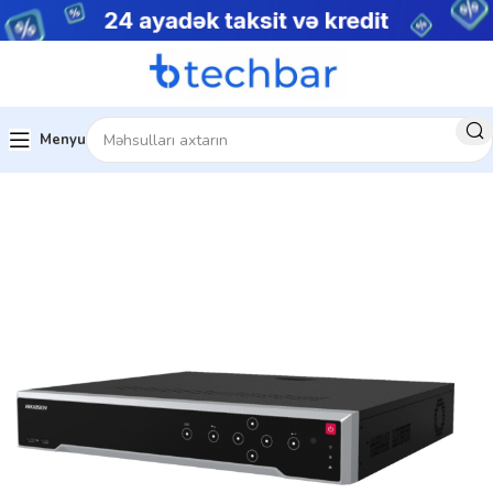
Menyu
Məhsulları
Şəbəkə Video Qeydiyyatçıları