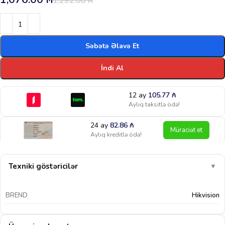
1,292.00
₼
Səbətə Əlavə Et
İndi Al
12 ay
105.77
₼
Aylıq taksitlə ödə!
24 ay
82.86
₼
Müraciət et
Aylıq kreditlə ödə!
Texniki göstəricilər
▼
BREND
Hikvision