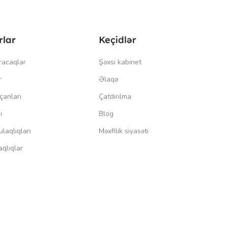
rlar
Keçidlər
racaqlar
Şəxsi kabinet
r
Əlaqə
çanları
Çatdırılma
ı
Blog
laqlıqları
Məxfilik siyasəti
qlıqlar