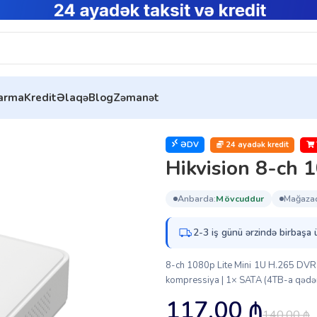
tarma
Kredit
Əlaqə
Blog
Zəmanət
n 8-ch 1080p Lite Mini 1U H.265 DVR
ƏDV
24 ayadək kredit
Hikvision 8-ch 
anbarda:
mövcuddur
mağaza
2-3 iş günü ərzində birbaşa 
8-ch 1080p Lite Mini 1U H.265 DVR 
kompressiya | 1× SATA (4TB-a qədər
117.00
₼
140.00
₼