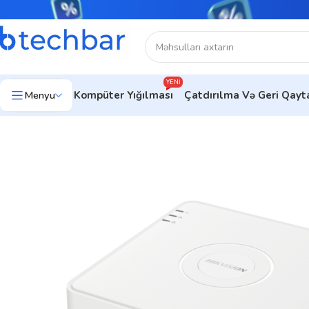
YENI
Menyu
Kompüter Yığılması
Çatdırılma Və Geri Qay
Ev
Təhlükəsizlik sistemləri
Turbo HD Məhsullar
DVR
Hikvisio