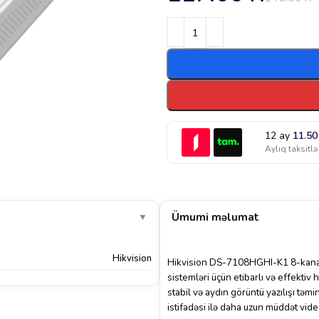
12 ay
11.5
Aylıq taksitlə
Ümumi məlumat
▼
Hikvision
Hikvision DS-7108HGHI-K1 8-kanallı
sistemləri üçün etibarlı və effektiv
stabil və aydın görüntü yazılışı tə
istifadəsi ilə daha uzun müddət vi