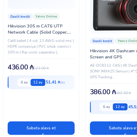
Yalnız Online
Daxili kredit
Hikvision 305 m CAT6 UTP
Network Cable (Solid Copper,
0.55 mm, Orange)
Cat6 kabel | 4 cüt, 23 AWG solid mis |
Yalnız Onli
Daxili kredit
HDPE izolyasiya | PVC örtük, narıncı |
Hikvision 4K Dashcam 
305 m | Rip-cord, separator |
Screen and GPS
ISO/IEC11801 & ANSI/TIA-568-C.2
uyğun | 100 Ω ±15-25
AE-DC8312-C6S | 4K Dash
436.00
₼
523.00
₼
SONY IMX415 Sensor | 4" D
GPS Tracking
51,41 ₼
6 ay
12 ay
(Speed/Route/Coordinates)
Adjustable Angle 15° | Po
386.00
₼
463.00
₼
Memory | 4K Ultra HD Reco
Real-Time...
45,5
6 ay
12 ay
Səbətə əlavə et
Səbətə əlavə e