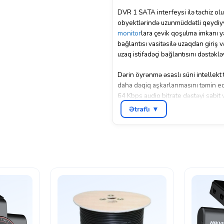
DVR 1 SATA interfeysi ilə təchiz o
obyektlərində uzunmüddətli qeydiyya
monitor
lara çevik qoşulma imkanı y
bağlantısı vasitəsilə uzaqdan giriş v
uzaq istifadəçi bağlantısını dəstəkləy
Dərin öyrənmə əsaslı süni intellekt 
daha dəqiq aşkarlanmasını təmin edi
64 Kbps audio bitrate dəstəyi sabit v
Ətraflı ▼
Kompakt mini 1U dizaynı (200×200×4
mühitlərdə asanlıqla quraşdırıla bil
istifadəyə uyğundur. Bu DVR evlər, o
təhlükəsizlik həllidir.