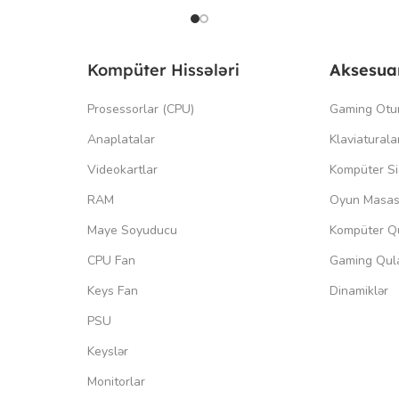
Kompüter Hissələri
Aksesua
Prosessorlar (CPU)
Gaming Otu
Anaplatalar
Klaviaturala
Videokartlar
Kompüter Si
RAM
Oyun Masas
Maye Soyuducu
Kompüter Qu
CPU Fan
Gaming Qula
Keys Fan
Dinamiklər
PSU
Keyslər
Monitorlar