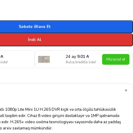
Səbətə Əlavə Et
İndi Al
0
₼
24 ay
9.01
₼
Müraciət et
 ödə!
Aylıq kreditlə ödə!
▼
 1080p Lite Mini 1U H.265 DVR kiçik və orta ölçülü təhlükəsizlik
 həll təqdim edir. Cihaz 8 video girişini dəstəkləyir və 1MP qətnamədə
min edir. H.265+ video sıxılma texnologiyası sayəsində daha az yaddaş
deo arxiv saxlamaq mümkündür.