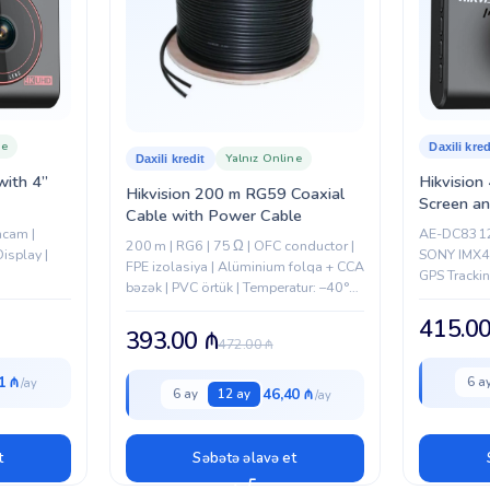
ne
Daxili kred
Yalnız Online
Daxili kredit
with 4”
Hikvision
Hikvision 200 m RG59 Coaxial
Screen a
Cable with Power Cable
cam |
AE-DC8312
200 m | RG6 | 75 Ω | OFC conductor |
isplay |
SONY IMX41
FPE izolasiya | Alüminium folqa + CCA
GPS Tracki
bəzək | PVC örtük | Temperatur: –40°C–
 |
(Route/Spe
80°C
wer-Off
Adjustable
415.0
393.00
₼
rding |
Memory | 4
472.00
₼
Automotive.
1 ₼
6 a
46,40 ₼
6 ay
12 ay
t
Səbətə əlavə et