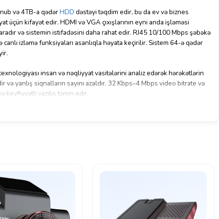
lunub və 4TB-a qədər
HDD
dəstəyi təqdim edir, bu da ev və biznes
t üçün kifayət edir. HDMI və VGA çıxışlarının eyni anda işləməsi
aradır və sistemin istifadəsini daha rahat edir. RJ45 10/100 Mbps şəbəkə
ə canlı izləmə funksiyaları asanlıqla həyata keçirilir. Sistem 64-ə qədər
ir.
texnologiyası insan və nəqliyyat vasitələrini analiz edərək hərəkətlərin
r və yanlış siqnalların sayını azaldır. 32 Kbps–4 Mbps video bitrate və
ə keyfiyyətli yazılış təmin edir.
5 mm, ≤1 kg, HDD-siz) sayəsində cihaz az yer tutur və müxtəlif
ir. Aşağı enerji sərfiyyatı (≤17W) ilə həm qənaətcil, həm də uzunmüddətli
fislər, mağazalar və kiçik biznes obyektləri üçün müasir və etibarlı