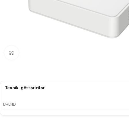
Böyütmək üçün klikləyin
Texniki göstəricilər
BREND