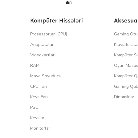
Kompüter Hissələri
Aksesua
Prosessorlar (CPU)
Gaming Otu
Anaplatalar
Klaviaturala
Videokartlar
Kompüter Si
RAM
Oyun Masas
Maye Soyuducu
Kompüter Qu
CPU Fan
Gaming Qula
Keys Fan
Dinamiklər
PSU
Keyslər
Monitorlar