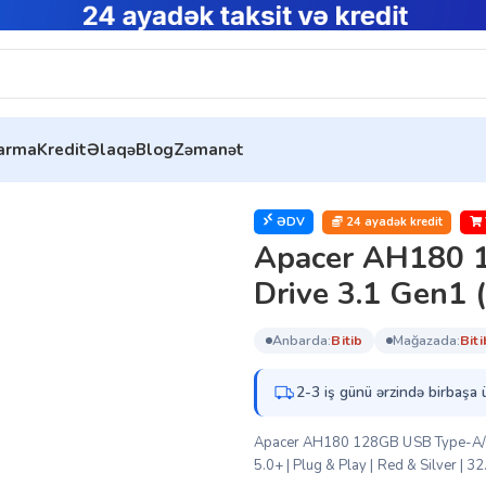
tarma
Kredit
Əlaqə
Blog
Zəmanət
B Type A/C OTG Flash Drive 3.1 Gen1 (AP128GAH180R-1
ƏDV
24 ayadək kredit
Apacer AH180 
Drive 3.1 Gen
anbarda:
bi̇ti̇b
mağazada:
bi̇ti
2-3 iş günü ərzində birbaşa 
Apacer AH180 128GB USB Type-A/C O
5.0+ | Plug & Play | Red & Silver | 3