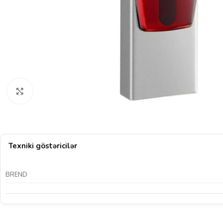
Böyütmək üçün klikləyin
Texniki göstəricilər
BREND