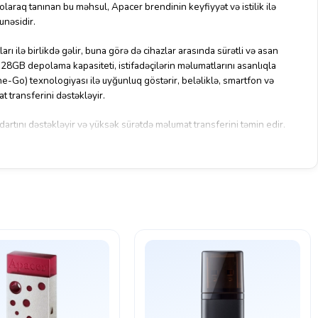
raq tanınan bu məhsul, Apacer brendinin keyfiyyət və istilik ilə
nəsidir.
 ilə birlikdə gəlir, buna görə də cihazlar arasında sürətli və asan
8GB depolama kapasiteti, istifadəçilərin məlumatlarını asanlıqla
-Go) texnologiyası ilə uyğunluq göstərir, beləliklə, smartfon və
t transferini dəstəkləyir.
artını dəstəkləyir və yüksək sürətdə məlumat transferini təmin edir.
ənmə funksiyasına da malikdir, beləliklə, məlumatların təhlükəsizliyini
TG Flash Drive 3.1 Gen1, sürətli, güvənli və keyfiyyətli bir məlumat