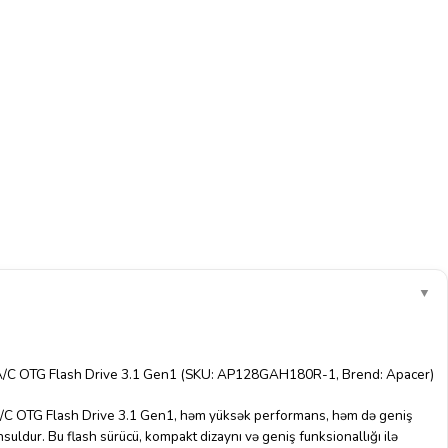
▼
/C OTG Flash Drive 3.1 Gen1 (SKU: AP128GAH180R-1, Brend: Apacer)
 OTG Flash Drive 3.1 Gen1, həm yüksək performans, həm də geniş
suldur. Bu flash sürücü, kompakt dizaynı və geniş funksionallığı ilə