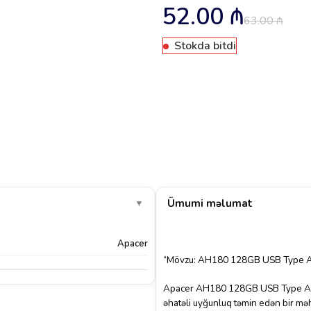
52.00
₼
63.00
₼
Stokda bitdi
Ümumi məlumat
▼
Apacer
“Mövzu: AH180 128GB USB Type A
Apacer AH180 128GB USB Type A/C
əhatəli uyğunluq təmin edən bir məh