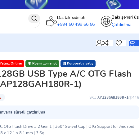
Bakı şəhəri üz
Dəstək xidməti
+994 50 499 66 56
Çatdırılma
)
Yalnız Online
Rəsmi zəmanət
Korporativ satış
128GB USB Type A/C OTG Flash
1 (AP128GAH180R-1)
̇b
SKU:
446
AP128GAH180R-1
ünvana sürətli çatdırılma
TG Flash Drive 3.2 Gen 1 | 360° Swivel Cap | OTG Support for Android
2.8 x 12.1 x 8.1 mm | 3.6g