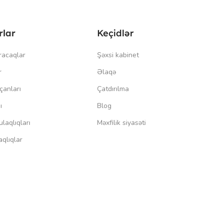
rlar
Keçidlər
racaqlar
Şəxsi kabinet
r
Əlaqə
çanları
Çatdırılma
ı
Blog
laqlıqları
Məxfilik siyasəti
qlıqlar