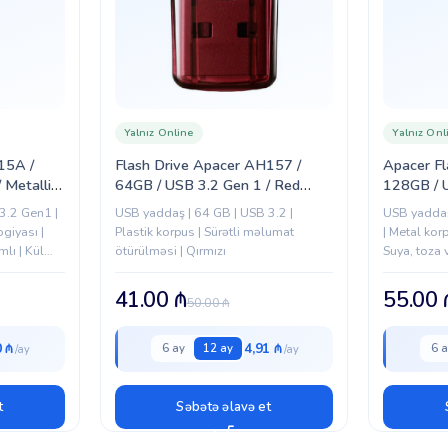
Yalnız Online
Yalnız Onl
15A /
Flash Drive Apacer AH157 /
Apacer Fl
 Metallic
64GB / USB 3.2 Gen 1 / Red
128GB / U
A-1)
(AP64GAH157R-1)
Red (AP
3.2 Gen1 |
USB yaddaş | 64 GB | USB 3.2 |
USB yaddaş
giyası |
Plastik korpus | Sürətli məlumat
| Metal kor
lı | Kül
ötürülməsi | Qırmızı
Suya, toza 
Qırmızı
41.00
₼
55.00
50.00
₼
0 ₼
4,91 ₼
6 ay
12 ay
6 a
t
Səbətə əlavə et