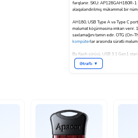
fərqlənir. SKU: AP128GAH180R-1 ola
əlaqələndirilmiş mükəmməl bir nümu
AH180, USB Type A və Type C portları
məlumat köçürməsinə imkan verir. 12
saxlamağını təmin edir. OTG (On-The
kompüter
lər arasında sürətli məluma
Bu flash sürücü, USB 3.1 Gen1 stand
Apacer AH180, faydalı olaraq şifrəl
Ətraflı ▼
təmin edir.
Apacer AH180 128GB USB Type A/C O
saxlama cihazıdır.