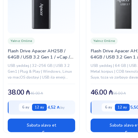
Yalnız Online
Yalnız Online
Flash Drive Apacer AH25B /
Flash Drive Apacer AH
64GB / USB 3.2 Gen 1 / +Cap /
64GB / USB 3.2 Gen 1 /
Black (AP64GAH25BB-1)
/ Ashy (AP64GAH15A
USB yaddaş | 32–256 GB | USB 3.2
USB yaddaş | 64 GB | USB 
Gen1 | Plug & Play | Windows, Linux
Metal korpus | COB texnolo
və macOS dəstəyi | USB ilə enerji
Suya, toza və zərbəyə davam
təchizatı | Qırmızı/Qara
rəngi
38.00
₼
46.00
₼
46.00
₼
56.00
₼
4,52 ₼
5,5
6 ay
12 ay
6 ay
12 ay
Səbətə əlavə et
Səbətə əlavə e