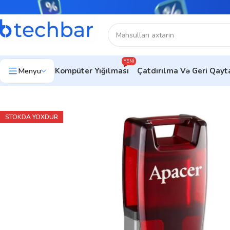
YENI
Menyu
Kompüter Yığılması
Çatdırılma Və Geri Qay
Ev
Kompüter aksesuarları
Flash kart
Apacer AH180 128GB US
STOKDA YOXDUR