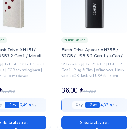
ine
Yalnız Online
ash Drive AH15J /
Flash Drive Apacer AH25B /
SB3.2 Gen1 / Metallic
32GB / USB 3.2 Gen 1 / +Cap /
128GAH15JR-1)
Black (AP32GAH25BB-1)
 | 128 GB | USB 3.2 Gen1
USB yaddaş | 32–256 GB | USB 3.2
pus | COB texnologiyası |
Gen1 | Plug & Play | Windows, Linux
və zərbəyə davamlı |
və macOS dəstəyi | USB ilə enerji
təchizatı | Qırmızı/Qara
₼
36.00
₼
66.00
₼
44.00
₼
6,49 ₼
4,33 ₼
y
12 ay
6 ay
12 ay
Səbətə əlavə et
Səbətə əlavə et