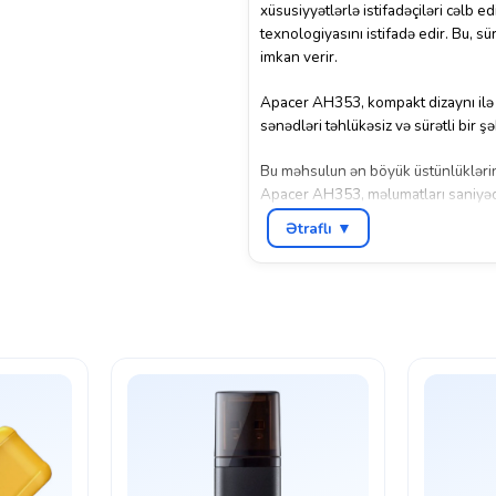
xüsusiyyətlərlə istifadəçiləri cəlb
texnologiyasını istifadə edir. Bu, s
imkan verir.
Apacer AH353, kompakt dizaynı ilə di
sənədləri təhlükəsiz və sürətli bir 
Bu məhsulun ən böyük üstünlüklərind
Apacer AH353, məlumatları saniyədə
sürətləndirir və vaxtından xilas edir.
Ətraflı ▼
Bu flash sürücü digər məhsullardan 