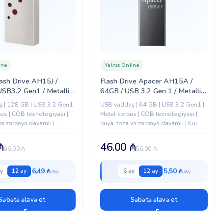
ine
Yalnız Online
ash Drive AH15J /
Flash Drive Apacer AH15A /
SB3.2 Gen1 / Metallic
64GB / USB 3.2 Gen 1 / Metallic
128GAH15JR-1)
/ Ashy (AP64GAH15AA-1)
 | 128 GB | USB 3.2 Gen1
USB yaddaş | 64 GB | USB 3.2 Gen1 |
pus | COB texnologiyası |
Metal korpus | COB texnologiyası |
və zərbəyə davamlı |
Suya, toza və zərbəyə davamlı | Kül
rəngi
₼
46.00
₼
66.00
₼
56.00
₼
6,49 ₼
5,50 ₼
y
12 ay
6 ay
12 ay
Səbətə əlavə et
Səbətə əlavə et