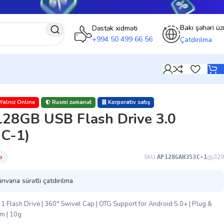
Bakı şəhəri üz
Dəstək xidməti
+994 50 499 66 56
Çatdırılma
Yalnız Online
Rəsmi zəmanət
Korporativ satış
28GB USB Flash Drive 3.0
C-1)
̇b
SKU:
329
AP128GAH353C-1
ünvana sürətli çatdırılma
lash Drive | 360° Swivel Cap | OTG Support for Android 5.0+ | Plug &
mm | 10g