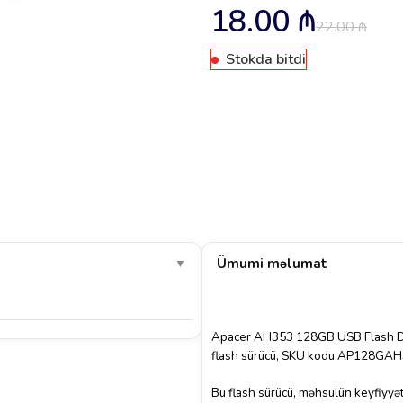
18.00
₼
22.00
₼
Stokda bitdi
Ümumi məlumat
▼
Apacer AH353 128GB USB Flash Drive
flash sürücü, SKU kodu AP128GAH35
Bu flash sürücü, məhsulün keyfiyyət