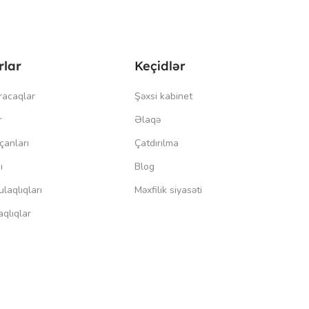
rlar
Keçidlər
racaqlar
Şəxsi kabinet
r
Əlaqə
çanları
Çatdırılma
ı
Blog
laqlıqları
Məxfilik siyasəti
qlıqlar