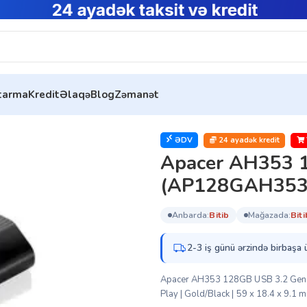
ytarma
Kredit
Əlaqə
Blog
Zəmanət
SB Flash Drive 3.0 (AP128GAH353C-1)
ƏDV
24 ayadək kredit
Apacer AH353 1
(AP128GAH353
anbarda:
bi̇ti̇b
mağazada:
bi̇ti
2-3 iş günü ərzində birbaşa 
Apacer AH353 128GB USB 3.2 Gen 1 F
Play | Gold/Black | 59 x 18.4 x 9.1 