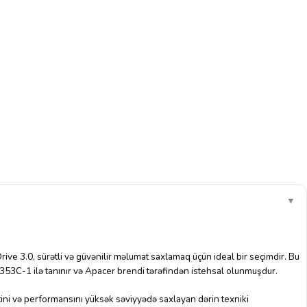
▼
 3.0, sürətli və güvənilir məlumat saxlamaq üçün ideal bir seçimdir. Bu
3C-1 ilə tanınır və Apacer brendi tərəfindən istehsal olunmuşdur.
ini və performansını yüksək səviyyədə saxlayan dərin texniki