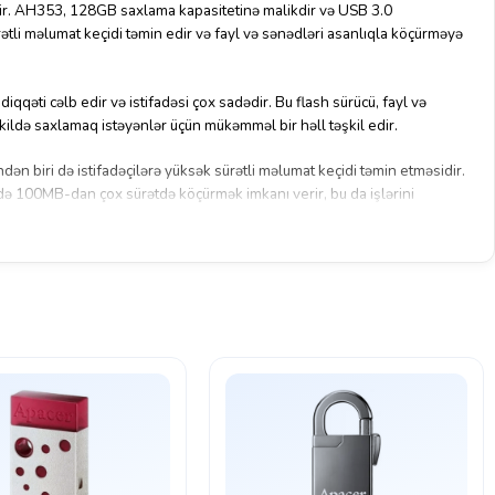
 edir. AH353, 128GB saxlama kapasitetinə malikdir və USB 3.0
ürətli məlumat keçidi təmin edir və fayl və sənədləri asanlıqla köçürməyə
qqəti cəlb edir və istifadəsi çox sadədir. Bu flash sürücü, fayl və
şəkildə saxlamaq istəyənlər üçün mükəmməl bir həll təşkil edir.
ən biri də istifadəçilərə yüksək sürətli məlumat keçidi təmin etməsidir.
 100MB-dan çox sürətdə köçürmək imkanı verir, bu da işlərini
fərqlənən əsas cəhətlərdən biri də dayanıqlılıqdır.