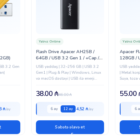
Yalnız Online
Yalnız Onl
Flash Drive Apacer AH25B /
Apacer Fl
2GB)
64GB / USB 3.2 Gen 1 / +Cap /
128GB / U
Black (AP64GAH25BB-1)
Red (AP
SB 3.2 Gen
USB yaddaş | 32–256 GB | USB 3.2
USB yaddaş
rı|
Gen1 | Plug & Play | Windows, Linux
| Metal kor
və macOS dəstəyi | USB ilə enerji
Suya, toza 
təchizatı | Qırmızı/Qara
Qırmızı
38.00
₼
55.00
46.00
₼
3 ₼
4,52 ₼
6 ay
12 ay
6 a
t
Səbətə əlavə et