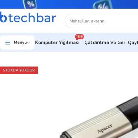
YENI
Kompüter Yığılması
Çatdırılma Və Geri Qa
Menyu
Ev
Kompüter aksesuarları
Flash kart
Apacer AH353 128GB U
STOKDA YOXDUR