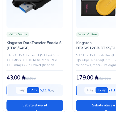
Yalnız Online
Yalnız Online
Kingston DataTraveler Exodia S
Kingston
(DTXS/64GB)
DTXS/512GB(DTXS/51
64 GB |USB 3.2 Gen 1 (5 Gb/s) |90–
512 GB|USB Flash Drive|U
110 MB/s |10–30 MB/s| 57 × 19 ×
1|5 Gbps-a qədər|Qara + Sa
11.8 mm|8.72 q|Swivel (fırlanan
Windows, macOS və digər
qapaq)| 0 °C – 60 °C| –20 °C –...
43.00
₼
179.00
₼
52.00
₼
215.00
₼
5,11 ₼
21,1
6 ay
12 ay
6 ay
12 ay
Səbətə əlavə et
Səbətə əlavə e