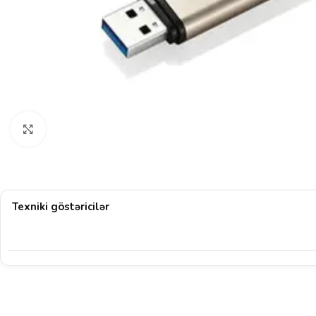
Böyütmək üçün klikləyin
Texniki göstəricilər