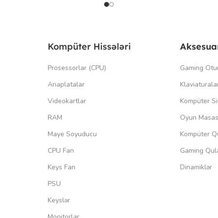
Kompüter Hissələri
Aksesua
Prosessorlar (CPU)
Gaming Otu
Anaplatalar
Klaviaturala
Videokartlar
Kompüter Si
RAM
Oyun Masas
Maye Soyuducu
Kompüter Qu
CPU Fan
Gaming Qula
Keys Fan
Dinamiklər
PSU
Keyslər
Monitorlar