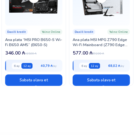
Yalnız Online
Yalnız Online
Daxili kredit
Daxili kredit
Ana plata “MSI PRO B650-S Wi-
Ana plata MSI MPG Z790 Edge
Fi B650 AM5” (B650-S)
Wi-Fi Mainboard (Z790 Edge
wi)
346.00
₼
577.00
₼
415.00
₼
692.00
₼
40,79 ₼
68,02 ₼
6 ay
12 ay
6 ay
12 ay
Səbətə əlavə et
Səbətə əlavə et