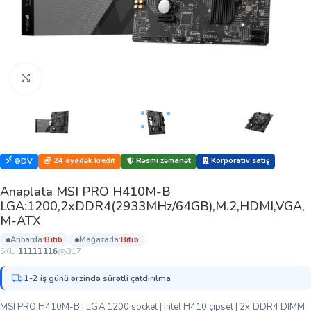
Böyütmək üçün klikləyin
24 ayadək kredit
Rəsmi zəmanət
Korporativ satış
ƏDV
Anaplata MSI PRO H410M-B
LGA:1200,2xDDR4(2933MHz/64GB),M.2,HDMI,VGA,
M-ATX
anbarda:
bi̇ti̇b
mağazada:
bi̇ti̇b
SKU:
317
11111116
1-2 iş günü ərzində sürətli çatdırılma
MSI PRO H410M-B | LGA 1200 socket | Intel H410 çipset | 2x DDR4 DIMM