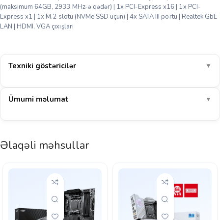
(maksimum 64GB, 2933 MHz-ə qədər) | 1x PCI-Express x16 | 1x PCI-
Express x1 | 1x M.2 slotu (NVMe SSD üçün) | 4x SATA III portu | Realtek GbE
LAN | HDMI, VGA çıxışları
Texniki göstəricilər
▼
Ümumi məlumat
▼
Əlaqəli məhsullar