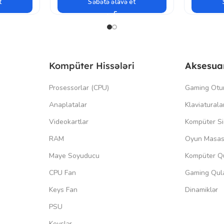
t
Səbətə əlavə et
Kompüter Hissələri
Aksesua
Prosessorlar (CPU)
Gaming Otu
Anaplatalar
Klaviaturala
Videokartlar
Kompüter Si
RAM
Oyun Masas
Maye Soyuducu
Kompüter Qu
CPU Fan
Gaming Qula
Keys Fan
Dinamiklər
PSU
Keyslər