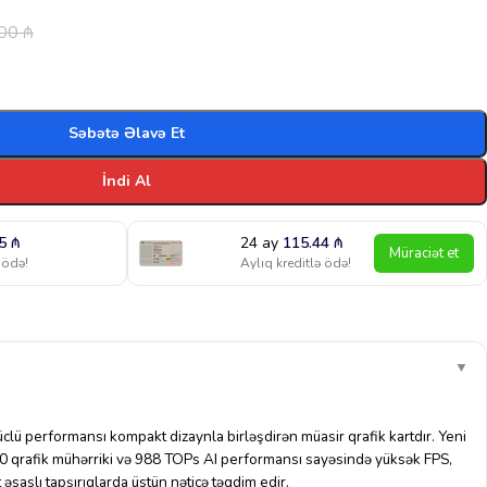
.00
₼
Səbətə Əlavə Et
İndi Al
35
₼
24 ay
115.44
₼
Müraciət et
 ödə!
Aylıq kreditlə ödə!
▼
 performansı kompakt dizaynla birləşdirən müasir qrafik kartdır. Yeni
qrafik mühərriki və 988 TOPs AI performansı sayəsində yüksək FPS,
t əsaslı tapşırıqlarda üstün nəticə təqdim edir.