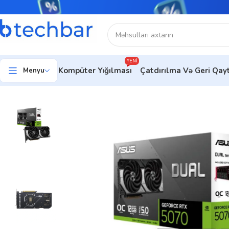
YENI
Kompüter Yığılması
Çatdırılma Və Geri Qa
Menyu
Ev
Kompüter hissələri
Videokartlar
ASUS VGA DUAL-RTX50