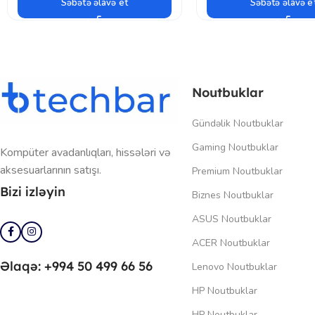
Səbətə əlavə et
Səbətə əlavə e
Noutbuklar
Gündəlik Noutbuklar
Gaming Noutbuklar
Kompüter avadanlıqları, hissələri və
aksesuarlarının satışı.
Premium Noutbuklar
Bizi izləyin
Biznes Noutbuklar
ASUS Noutbuklar
ACER Noutbuklar
Əlaqə: +994 50 499 66 56
Lenovo Noutbuklar
HP Noutbuklar
HP Noutbuklar