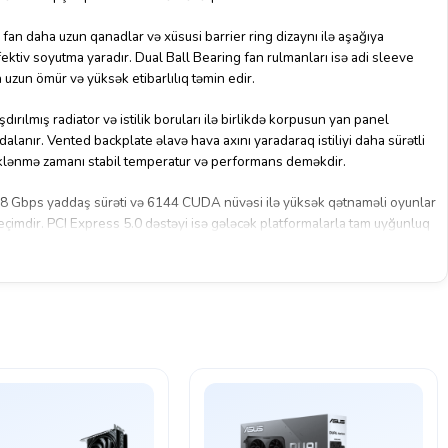
h fan daha uzun qanadlar və xüsusi barrier ring dizaynı ilə aşağıya
fektiv soyutma yaradır. Dual Ball Bearing fan rulmanları isə adi sleeve
 uzun ömür və yüksək etibarlılıq təmin edir.
ırılmış radiator və istilik boruları ilə birlikdə korpusun yan panel
nır. Vented backplate əlavə hava axını yaradaraq istiliyi daha sürətli
üklənmə zamanı stabil temperatur və performans deməkdir.
 Gbps yaddaş sürəti və 6144 CUDA nüvəsi ilə yüksək qətnaməli oyunlar
seçimdir. PCI Express 5.0 dəstəyi isə gələcək platformalarla tam uyğunluq
 bütün lehimləmə prosesi bir mərhələdə avtomatlaşdırılmış şəkildə icra
vamlılığı və məhsul keyfiyyətini artırır.
lü sistemlərdə maksimum qrafik gücü axtaran oyunçular və performans