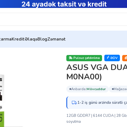
ytarma
Kredit
Əlaqə
Blog
Zəmanət
70-O12G (90YV0M17-M0NA00)
Pulsuz çatdırılma
ƏDV
ASUS VGA DUA
M0NA00)
anbarda:
mövcuddur
mağaza
1-2 iş günü ərzində sürətli ç
12GB GDDR7 | 6144 CUDA | 28 Gbps |
soyutma