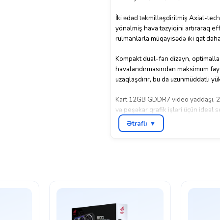
İki ədəd təkmilləşdirilmiş Axial-tec
yönəlmiş hava təzyiqini artıraraq ef
rulmanlarla müqayisədə iki qat daha
Kompakt dual-fan dizayn, optimallaşd
havalandırmasından maksimum faydala
uzaqlaşdırır, bu da uzunmüddətli y
Kart 12GB GDDR7 video yaddaşı, 28
və peşəkar qrafik işləri üçün ideal 
təmin edir.
Ətraflı ▼
Auto-Extreme Technology sayəsində
olunur, bu da istehsal dəqiqliyini, da
ASUS Dual RTX 5070 – məhdud ölçü
həvəskarları üçün ideal seçimdir.