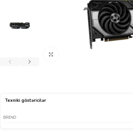
Böyütmək üçün klikləyin
Texniki göstəricilər
BREND