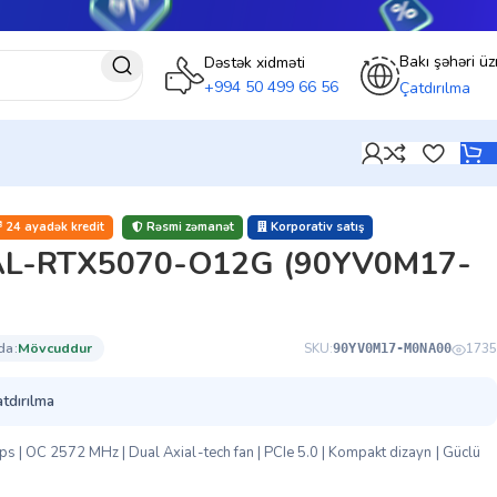
Bakı şəhəri üz
Dəstək xidməti
+994 50 499 66 56
Çatdırılma
24 ayadək kredit
Rəsmi zəmanət
Korporativ satış
L-RTX5070-O12G (90YV0M17-
da:
mövcuddur
SKU:
1735
90YV0M17-M0NA00
atdırılma
 OC 2572 MHz | Dual Axial-tech fan | PCIe 5.0 | Kompakt dizayn | Güclü