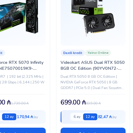
Yalnız Online
it
Daxili kredit
orce RTX 5070 Infinity
Videokart ASUS Dual RTX 5050
8GB OC Edition (90YV0N72-
)
M0NA00)
7 | 192 bit |2,325 MHz |
Dual RTX 5050 8 GB OC Edition |
| 28 Gbps | 6,144 | 250 W
NVIDIA GeForce RTX 5050 | 8 GB
GDDR7 | PCIe 5.0 | Dual Fan Soyutma |
OC Rejimi
.00
₼
699.00
₼
1,739.00
₼
839.00
₼
170,94 ₼
82,47 ₼
12 ay
6 ay
12 ay