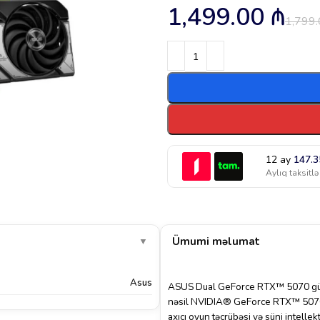
1,499.00
₼
1,799
12 ay
147.
Aylıq taksitlə
Ümumi məlumat
▼
Asus
ASUS Dual GeForce RTX™ 5070 güclü
nəsil NVIDIA® GeForce RTX™ 5070 
axıcı oyun təcrübəsi və süni intellek