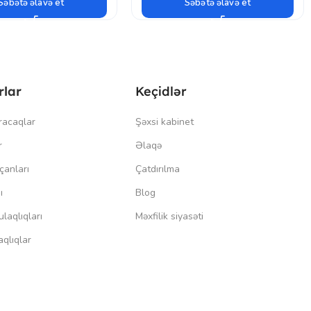
Səbətə əlavə et
Səbətə əlavə et
rlar
Keçidlər
racaqlar
Şəxsi kabinet
r
Əlaqə
çanları
Çatdırılma
ı
Blog
laqlıqları
Məxfilik siyasəti
qlıqlar