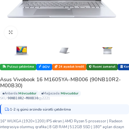
Böyütmək üçün klikləyin
Pulsuz çatdırılma
24 ayadək kredit
Rəsmi zəmanət
Kor
ƏDV
Asus Vivobook 16 M1605YA-MB006 (90NB10R2-
M00B30)
anbarda:
mövcuddur
mağazada:
mövcuddur
SKU:
2221
90NB10R2-M00B30
1-2 iş günü ərzində sürətli çatdırılma
16″ WUXGA (1920×1200) IPS ekran | AMD Ryzen 5 prosessor | Radeon
inteqrasiya olunmuş qrafika | 8 GB RAM | 512GB SSD | 180° açılan dizayn