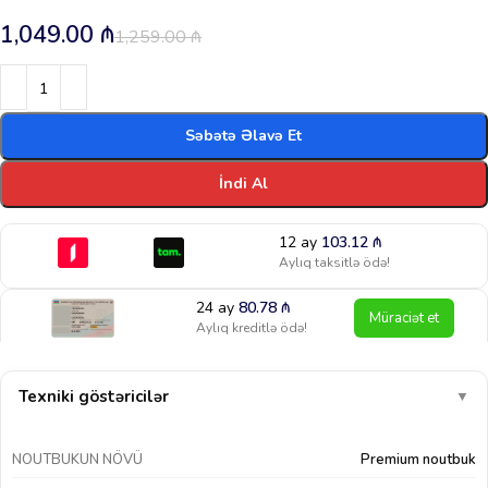
1,049.00
₼
1,259.00
₼
Səbətə Əlavə Et
İndi Al
12 ay
103.12
₼
Aylıq taksitlə ödə!
24 ay
80.78
₼
Müraciət et
Aylıq kreditlə ödə!
Texniki göstəricilər
▼
NOUTBUKUN NÖVÜ
Premium noutbuk