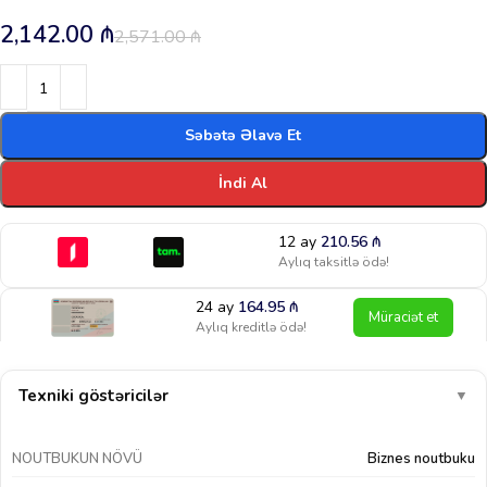
2,142.00
₼
2,571.00
₼
Səbətə Əlavə Et
İndi Al
12 ay
210.56
₼
Aylıq taksitlə ödə!
24 ay
164.95
₼
Müraciət et
Aylıq kreditlə ödə!
Texniki göstəricilər
▼
NOUTBUKUN NÖVÜ
Biznes noutbuku