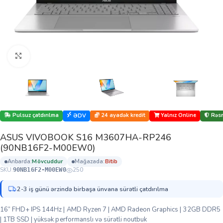
Böyütmək üçün klikləyin
Pulsuz çatdırılma
24 ayadək kredit
Yalnız Online
Rəsm
ƏDV
ASUS VIVOBOOK S16 M3607HA-RP246
(90NB16F2-M00EW0)
anbarda:
mövcuddur
mağazada:
bi̇ti̇b
SKU:
250
90NB16F2-M00EW0
2-3 iş günü ərzində birbaşa ünvana sürətli çatdırılma
16” FHD+ IPS 144Hz | AMD Ryzen 7 | AMD Radeon Graphics | 32GB DDR5
| 1TB SSD | yüksək performanslı və sürətli noutbuk