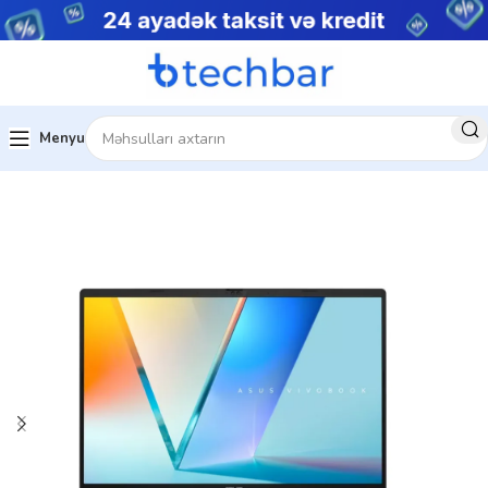
Menyu
Ev
Noutbuklar
Biznes noutbukları