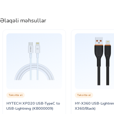
Əlaqəli məhsullar
Taksitlə al
Taksitlə al
HYTECH XPD20 USB-TypeC to
HY-X360 USB-Lightning (HY-
USB-Lightning (KB000009)
X360/Black)