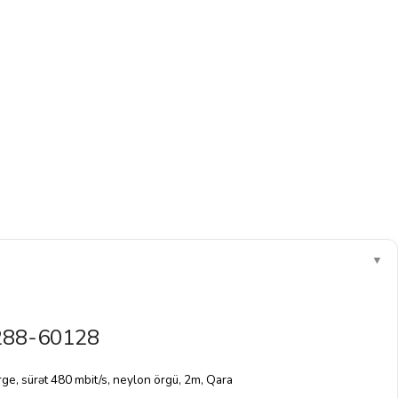
▼
288-60128
ge, sürət 480 mbit/s, neylon örgü, 2m, Qara