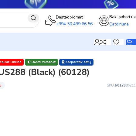
Bakı şəhəri üz
Dəstək xidməti
+994 50 499 66 56
Çatdırılma
Yalnız Online
Rəsmi zəmanət
Korporativ satış
S288 (Black) (60128)
̇b
SKU:
211
60128