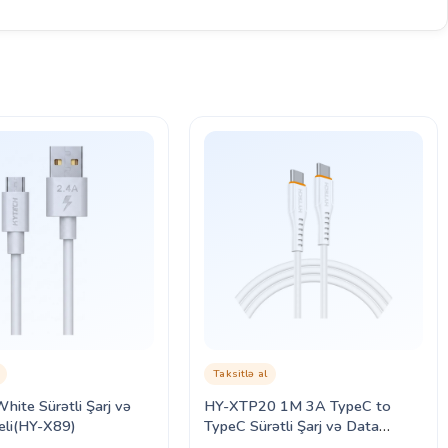
Taksitlə al
ite Sürətli Şarj və
HY-XTP20 1M 3A TypeC to
eli(HY-X89)
TypeC Sürətli Şarj və Data
Kabeli (HY-XTP20)