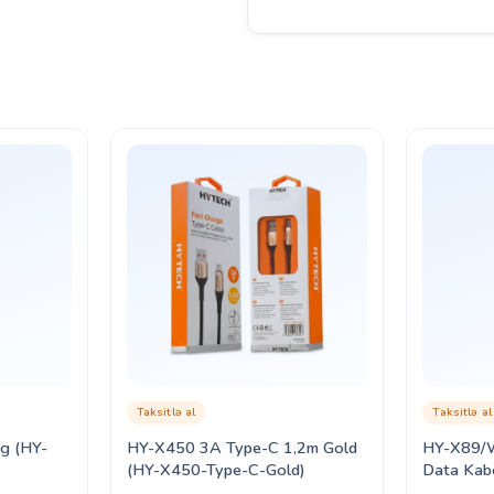
Taksitlə al
Taksitlə al
HY-X450 3A Type-C 1,2m Gold
HY-X89/Wh
(HY-X450-Type-C-Gold)
Data Kab