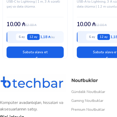
USB‑C to Lightning | 1 m, 3 A sürətli
USB‑A to Lightning, 3 A sürə
şarj və data ötürmə.
data ötürmə | 1.2 m uzunlu
10.00
₼
10.00
₼
12.00
₼
12.00
₼
1,18 ₼
1,1
6 ay
12 ay
6 ay
12 ay
Səbətə əlavə et
Səbətə əlavə e
Noutbuklar
Gündəlik Noutbuklar
Gaming Noutbuklar
Kompüter avadanlıqları, hissələri və
aksesuarlarının satışı.
Premium Noutbuklar