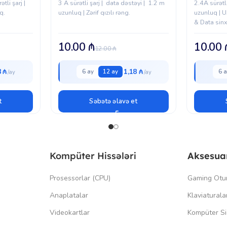
tli şarj |
3 A sürətli şarj | data dəstəyi | 1.2 m
2.4A sürətli
q.
uzunluq | Zərif qızılı rəng.
uzunluq | 
& Data sin
10.00
₼
10.00
12.00
₼
8 ₼
1,18 ₼
6 ay
12 ay
6 a
t
Səbətə əlavə et
Kompüter Hissələri
Aksesua
Prosessorlar (CPU)
Gaming Otu
Anaplatalar
Klaviaturala
Videokartlar
Kompüter Si