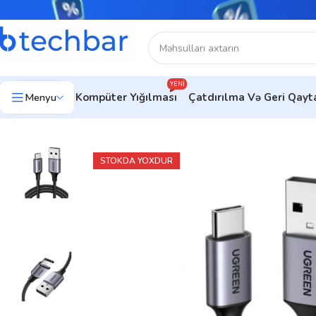
YENI
Menyu
Kompüter Yığılması
Çatdırılma Və Geri Qay
Ev
Telefon aksesuarları
USB Kabel
Cable UGREEN US288 (Bl
STOKDA YOXDUR