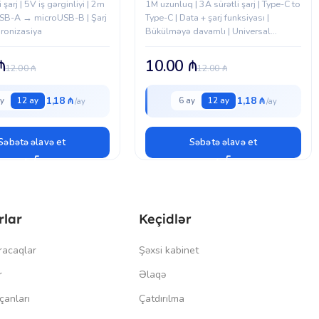
 şarj | 5V iş gərginliyi | 2m
1M uzunluq | 3A sürətli şarj | Type-C to
USB-A → microUSB-B | Şarj
Type-C | Data + şarj funksiyası |
xronizasiya
Bükülməyə davamlı | Universal
uyğunluq
₼
10.00
₼
12.00
₼
12.00
₼
1,18 ₼
1,18 ₼
y
12 ay
6 ay
12 ay
Səbətə əlavə et
Səbətə əlavə et
rlar
Keçidlər
racaqlar
Şəxsi kabinet
r
Əlaqə
çanları
Çatdırılma