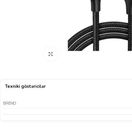
Böyütmək üçün klikləyin
Texniki göstəricilər
BREND