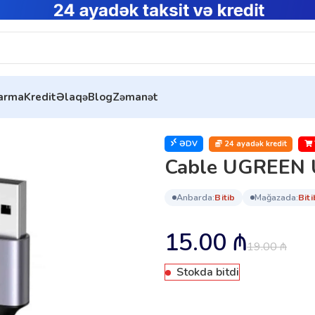
tarma
Kredit
Əlaqə
Blog
Zəmanət
ack) (60128)
ƏDV
24 ayadək kredit
Cable UGREEN U
anbarda:
bi̇ti̇b
mağazada:
bi̇ti
15.00
₼
19.00
₼
Stokda bitdi