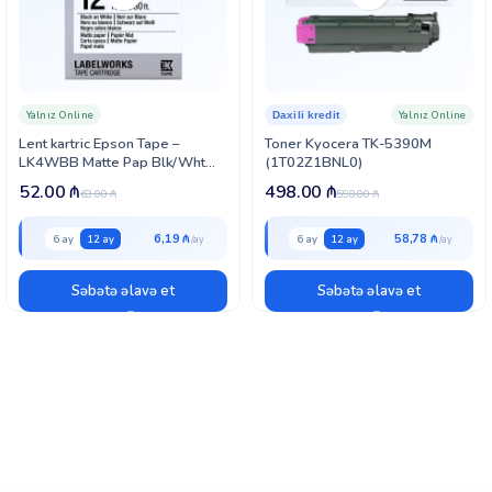
Yalnız Online
Yalnız Online
Daxili kredit
Lent kartric Epson Tape –
Toner Kyocera TK-5390M
LK4WBB Matte Pap Blk/Wht
(1T02Z1BNL0)
12/9 (C53S654023)
52.00
₼
498.00
₼
63.00
₼
598.00
₼
6,19 ₼
58,78 ₼
6 ay
12 ay
6 ay
12 ay
Səbətə əlavə et
Səbətə əlavə et