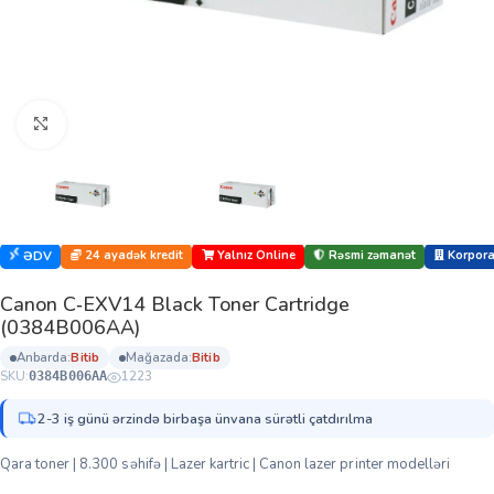
Böyütmək üçün klikləyin
24 ayadək kredit
Yalnız Online
Rəsmi zəmanət
Korporat
ƏDV
Canon C‑EXV14 Black Toner Cartridge
(0384B006AA)
anbarda:
bi̇ti̇b
mağazada:
bi̇ti̇b
SKU:
1223
0384B006AA
2-3 iş günü ərzində birbaşa ünvana sürətli çatdırılma
Qara toner | 8.300 səhifə | Lazer kartric | Canon lazer printer modelləri