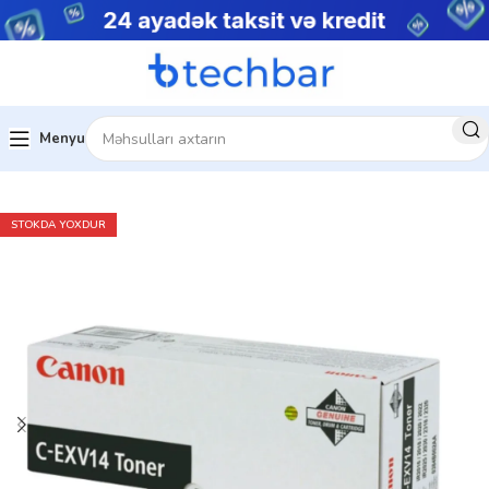
Menyu
Ev
Kartric
STOKDA YOXDUR