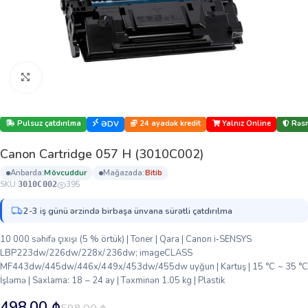
Böyütmək üçün klikləyin
Pulsuz çatdırılma
24 ayadək kredit
Yalnız Online
Rəsm
ƏDV
Canon Cartridge 057 H (3010C002)
anbarda:
mövcuddur
mağazada:
bi̇ti̇b
SKU:
395
3010C002
2-3 iş günü ərzində birbaşa ünvana sürətli çatdırılma
10 000 səhifə çıxışı (5 % örtük) | Toner | Qara | Canon i‑SENSYS
LBP223dw/226dw/228x/236dw; imageCLASS
MF443dw/445dw/446x/449x/453dw/455dw uyğun | Kartuş | 15 °C ~ 35 °C
İşləmə | Saxlama: 18 – 24 ay | Təxminən 1.05 kg | Plastik
498.00
₼