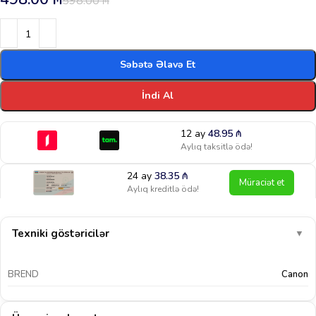
598.00
₼
Səbətə Əlavə Et
İndi Al
12 ay
48.95
₼
Aylıq taksitlə ödə!
24 ay
38.35
₼
Müraciət et
Aylıq kreditlə ödə!
Texniki göstəricilər
▼
BREND
Canon