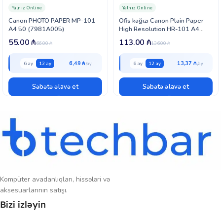
Yalnız Online
Yalnız Online
Canon PHOTO PAPER MP-101
Ofis kağızı Canon Plain Paper
A4 50 (7981A005)
High Resolution HR-101 A4
(1033A001)
55.00
₼
113.00
₼
66.00
₼
136.00
₼
6,49 ₼
13,37 ₼
6 ay
12 ay
6 ay
12 ay
Səbətə əlavə et
Səbətə əlavə et
Kompüter avadanlıqları, hissələri və
aksesuarlarının satışı.
Bizi izləyin