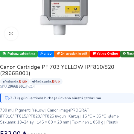
Böyütmək üçün klikləyin
Pulsuz çatdırılma
24 ayadək kredit
Yalnız Online
Rəsm
ƏDV
Canon Cartridge PFI703 YELLOW IPF810/820
(2966B001)
anbarda:
bi̇ti̇b
mağazada:
bi̇ti̇b
SKU:
214
2966B001
2-3 iş günü ərzində birbaşa ünvana sürətli çatdırılma
700 ml | Pigment | Yellow | Canon imagePROGRAF
iPF810/iPF815/iPF820/iPF825 uyğun | Kartuş | 15 °C ~ 35 °C İşləmə |
Saxlama: 18–24 ay | 145 × 80 × 28 mm | Təxminən 1 050 g | Plastik