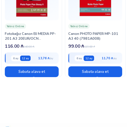
Yalnız Online
Yalnız Online
Fotokağız Canon BJ MEDIA PP-
Canon PHOTO PAPER MP-101
201 A3 20EUR/OCN
A3 40 (7981A008)
(2311B020)
116.00
₼
99.00
₼
140.00
₼
119.00
₼
13,76 ₼
11,70 ₼
6 ay
12 ay
6 ay
12 ay
Səbətə əlavə et
Səbətə əlavə et