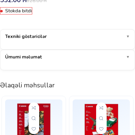
532.00
₼
628.00
₼
Stokda bitdi
Texniki göstəricilər
▼
Ümumi məlumat
▼
Əlaqəli məhsullar