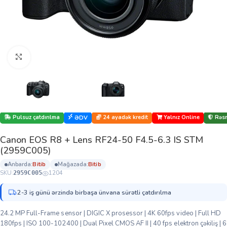
Böyütmək üçün klikləyin
Pulsuz çatdırılma
24 ayadək kredit
Yalnız Online
Rəsm
ƏDV
Canon EOS R8 + Lens RF24-50 F4.5-6.3 IS STM
(2959C005)
anbarda:
bi̇ti̇b
mağazada:
bi̇ti̇b
SKU:
1204
2959C005
2-3 iş günü ərzində birbaşa ünvana sürətli çatdırılma
24.2 MP Full-Frame sensor | DIGIC X prosessor | 4K 60fps video | Full HD
180fps | ISO 100-102400 | Dual Pixel CMOS AF II | 40 fps elektron çəkiliş | 6