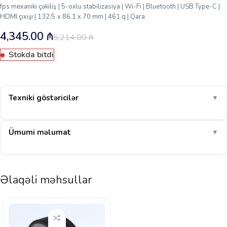
fps mexaniki çəkiliş | 5-oxlu stabilizasiya | Wi-Fi | Bluetooth | USB Type-C |
HDMI çıxışı | 132.5 x 86.1 x 70 mm | 461 q | Qara
4,345.00
₼
5,214.00
₼
Stokda bitdi
Texniki göstəricilər
▼
Ümumi məlumat
▼
Əlaqəli məhsullar