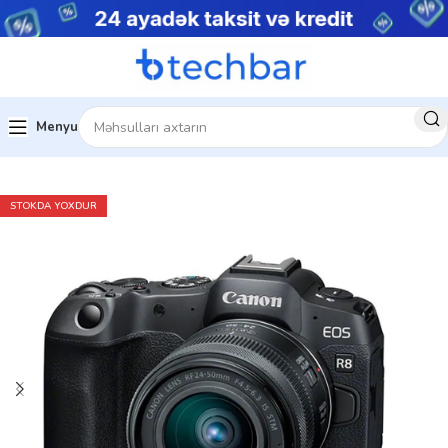
Menyu
Ev
Foto avadanlıqlar
Linzalar
STOKDA YOXDUR