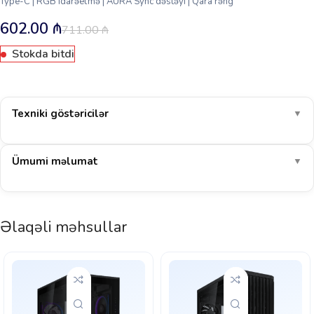
Type-C | RGB idarəetmə | AURA Sync dəstəyi | Qara rəng
602.00
₼
711.00
₼
Stokda bitdi
Texniki göstəricilər
▼
Ümumi məlumat
▼
Əlaqəli məhsullar