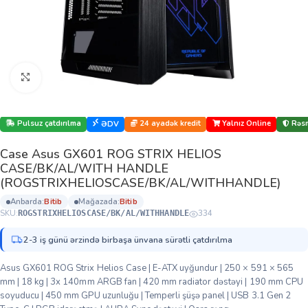
Böyütmək üçün klikləyin
Pulsuz çatdırılma
24 ayadək kredit
Yalnız Online
Rəsm
ƏDV
Case Asus GX601 ROG STRIX HELIOS
CASE/BK/AL/WITH HANDLE
(ROGSTRIXHELIOSCASE/BK/AL/WITHHANDLE)
anbarda:
bi̇ti̇b
mağazada:
bi̇ti̇b
SKU:
334
ROGSTRIXHELIOSCASE/BK/AL/WITHHANDLE
2-3 iş günü ərzində birbaşa ünvana sürətli çatdırılma
Asus GX601 ROG Strix Helios Case | E-ATX uyğundur | 250 × 591 × 565
mm | 18 kg | 3x 140mm ARGB fan | 420 mm radiator dəstəyi | 190 mm CPU
soyuducu | 450 mm GPU uzunluğu | Temperli şüşə panel | USB 3.1 Gen 2