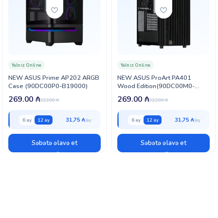
Yalnız Online
Yalnız Online
NEW ASUS Prime AP202 ARGB
NEW ASUS ProArt PA401
Case (90DC00P0-B19000)
Wood Edition(90DC00M0-
B39000)
269.00
₼
269.00
₼
323.00
₼
323.00
₼
31,75 ₼
31,75 ₼
6 ay
12 ay
6 ay
12 ay
Səbətə əlavə et
Səbətə əlavə et