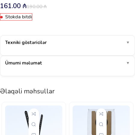
161.00
₼
190.00
₼
Stokda bitdi
Texniki göstəricilər
▼
Ümumi məlumat
▼
Əlaqəli məhsullar