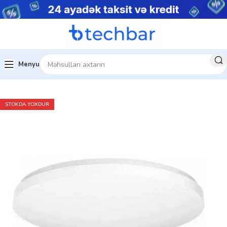
Menyu
Ev
Ev üçün texnologiya
STOKDA YOXDUR