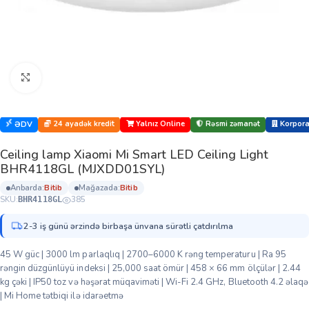
Böyütmək üçün klikləyin
24 ayadək kredit
Yalnız Online
Rəsmi zəmanət
Korporat
ƏDV
Ceiling lamp Xiaomi Mi Smart LED Ceiling Light
BHR4118GL (MJXDD01SYL)
anbarda:
bi̇ti̇b
mağazada:
bi̇ti̇b
SKU:
385
BHR4118GL
2-3 iş günü ərzində birbaşa ünvana sürətli çatdırılma
45 W güc | 3000 lm parlaqlıq | 2700–6000 K rəng temperaturu | Ra 95
rəngin düzgünlüyü indeksi | 25,000 saat ömür | 458 × 66 mm ölçülər | 2.44
kg çəki | IP50 toz və həşərat müqaviməti | Wi-Fi 2.4 GHz, Bluetooth 4.2 əlaqə
| Mi Home tətbiqi ilə idarəetmə