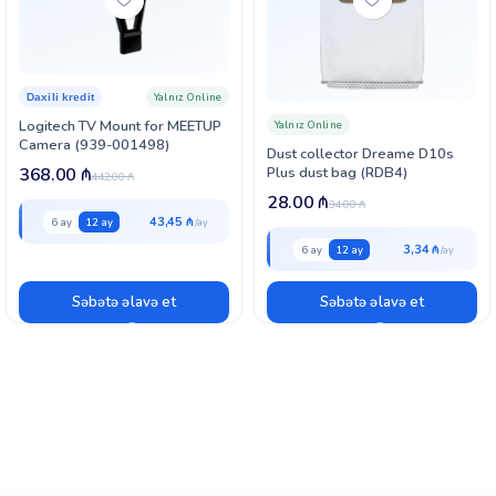
Yalnız Online
Daxili kredit
Logitech TV Mount for MEETUP
Yalnız Online
Camera (939-001498)
Dust collector Dreame D10s
Plus dust bag (RDB4)
368.00
₼
442.00
₼
28.00
₼
34.00
₼
43,45 ₼
6 ay
12 ay
3,34 ₼
6 ay
12 ay
Səbətə əlavə et
Səbətə əlavə et