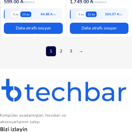
599.00
₼
1,749.00
₼
658.00
₼
2,076.00
₼
DDR4-3600 MHz RAM (KOM-MR-
5600MHz RAM + Intel Core i7-
134)
13700KF CPU (KOM-MRC-133)
64,68 ₼
204,07 ₼
6 ay
12 ay
6 ay
12 ay
Daha ətraflı oxuyun
Daha ətraflı oxuyun
1
2
3
→
Kompüter avadanlıqları, hissələri və
aksesuarlarının satışı.
Bizi izləyin