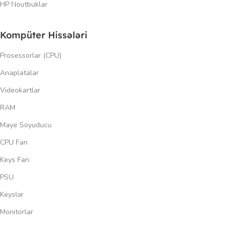
HP Noutbuklar
Kompüter Hissələri
Prosessorlar (CPU)
Anaplatalar
Videokartlar
RAM
Maye Soyuducu
CPU Fan
Keys Fan
PSU
Keyslər
Monitorlar