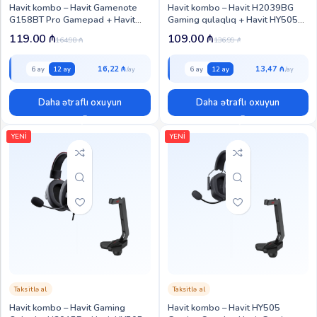
Havit kombo – Havit Gamenote
Havit kombo – Havit H2039BG
G158BT Pro Gamepad + Havit
Gaming qulaqlıq + Havit HY505
SK210 Mini Pro Gaming Speaker
Gaming Stands (HAV-QS-153)
119.00
₼
109.00
₼
164.98
₼
136.99
₼
+ Havit Gaming H2033D Qulaqlıq
(HAV-GSQ-153)
16,22 ₼
13,47 ₼
6 ay
12 ay
6 ay
12 ay
Daha ətraflı oxuyun
Daha ətraflı oxuyun
YENİ
YENİ
Taksitlə al
Taksitlə al
Havit kombo – Havit Gaming
Havit kombo – Havit HY505