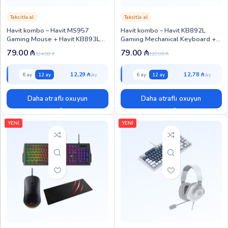
Taksitlə al
Taksitlə al
Havit kombo – Havit MS957
Havit kombo – Havit KB892L
Gaming Mouse + Havit KB893L
Gaming Mechanical Keyboard +
(HAV-MK-158)
Havit Gamenote MS900 Gaming
79.00
₼
79.00
₼
124.98
₼
129.98
₼
Mouse (HAV-KM-157)
12,29 ₼
12,78 ₼
6 ay
12 ay
6 ay
12 ay
Daha ətraflı oxuyun
Daha ətraflı oxuyun
YENİ
YENİ