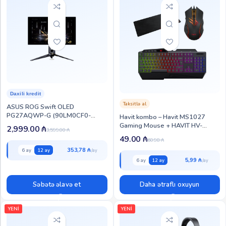
Daxili kredit
Taksitlə al
ASUS ROG Swift OLED
PG27AQWP-G (90LM0CF0-
Havit kombo – Havit MS1027
B02971)
Gaming Mouse + HAVIT HV-
2,999.00
₼
3,599.00
₼
MP860 Gaming Mouse Pad +
49.00
₼
60.98
₼
Havit KB488L Computer
353,78 ₼
Keyboard (HAV-MPK-166)
6 ay
12 ay
5,99 ₼
6 ay
12 ay
Səbətə əlavə et
Daha ətraflı oxuyun
YENİ
YENİ