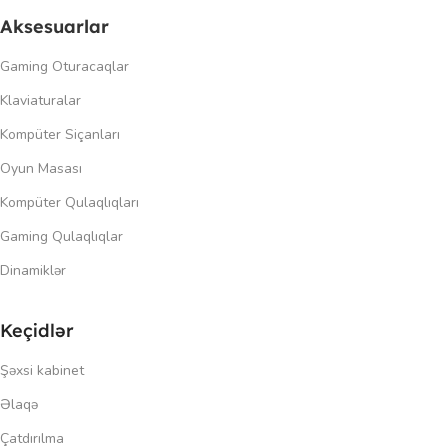
Aksesuarlar
Gaming Oturacaqlar
Klaviaturalar
Kompüter Siçanları
Oyun Masası
Kompüter Qulaqlıqları
Gaming Qulaqlıqlar
Dinamiklər
Keçidlər
Şəxsi kabinet
Əlaqə
Çatdırılma