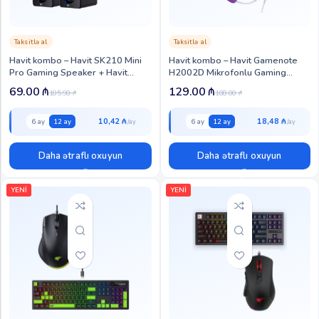
Taksitlə al
Taksitlə al
Havit kombo – Havit SK210 Mini
Havit kombo – Havit Gamenote
Pro Gaming Speaker + Havit
H2002D Mikrofonlu Gaming
Gamenote GK50 RGB Pro
Qulaqlıq+Havit KB885L-RU
69.00
₼
129.00
₼
105.98
₼
188.00
₼
Microphone (HAV-SM-159)
Gaming Keyboard (HAV – QK –
161)
10,42 ₼
18,48 ₼
6 ay
12 ay
6 ay
12 ay
Daha ətraflı oxuyun
Daha ətraflı oxuyun
YENİ
YENİ