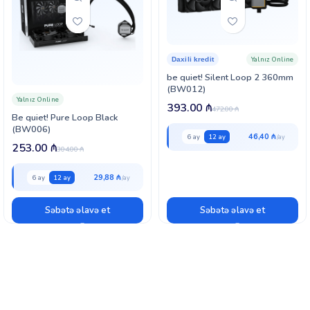
Yalnız Online
Daxili kredit
be quiet! Silent Loop 2 360mm
(BW012)
Yalnız Online
393.00
₼
472.00
₼
Be quiet! Pure Loop Black
(BW006)
46,40 ₼
6 ay
12 ay
253.00
₼
304.00
₼
29,88 ₼
6 ay
12 ay
Səbətə əlavə et
Səbətə əlavə et