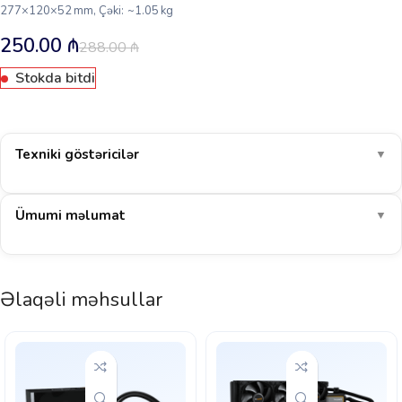
277×120×52 mm, Çəki: ~1.05 kg
250.00
₼
288.00
₼
Stokda bitdi
Texniki göstəricilər
▼
Ümumi məlumat
▼
Əlaqəli məhsullar