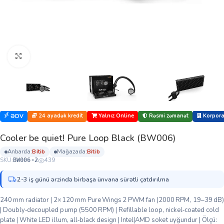
Böyütmək üçün klikləyin
24 ayadək kredit
Yalnız Online
Rəsmi zəmanət
Korporat
ƏDV
Cooler be quiet! Pure Loop Black (BW006)
anbarda:
bi̇ti̇b
mağazada:
bi̇ti̇b
SKU:
439
BW006-2
2-3 iş günü ərzində birbaşa ünvana sürətli çatdırılma
240 mm radiator | 2×120 mm Pure Wings 2 PWM fan (2000 RPM, 19–39 dB)
| Doubly‑decoupled pump (5500 RPM) | Refillable loop, nickel‑coated cold
plate | White LED illum, all‑black design | Intel|AMD soket uyğundur | Ölçü: