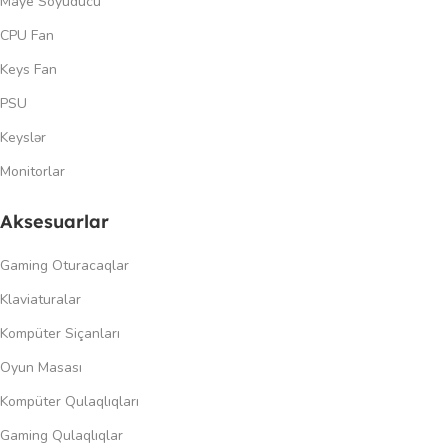
Maye Soyuducu
CPU Fan
Keys Fan
PSU
Keyslər
Monitorlar
Aksesuarlar
Gaming Oturacaqlar
Klaviaturalar
Kompüter Siçanları
Oyun Masası
Kompüter Qulaqlıqları
Gaming Qulaqlıqlar