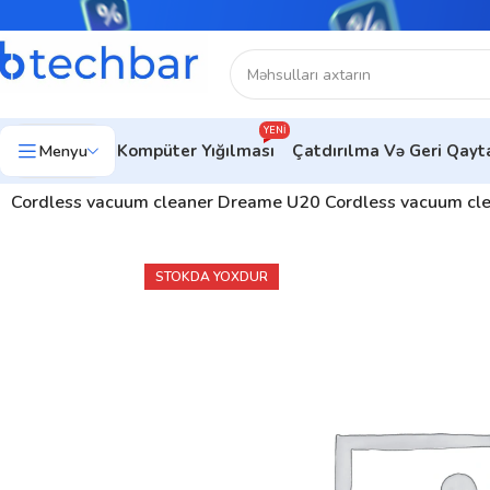
YENI
Menyu
Kompüter Yığılması
Çatdırılma Və Geri Qay
Ev
Ev üçün texnologiya
Tozsoran
Dreame Tozsoranlar
Cordless vacuum cleaner Dreame U20 Cordless vacuum cl
STOKDA YOXDUR