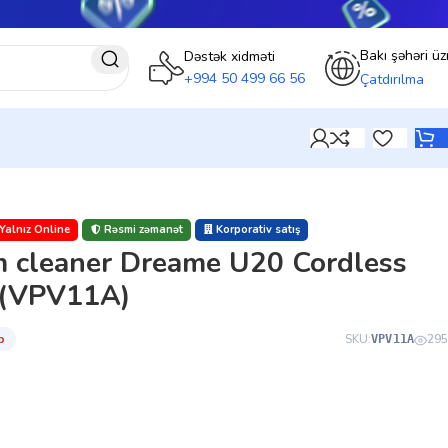
Bakı şəhəri üz
Dəstək xidməti
+994 50 499 66 56
Çatdırılma
Yalnız Online
Rəsmi zəmanət
Korporativ satış
m cleaner Dreame U20 Cordless
 (VPV11A)
̇b
SKU:
295
VPV11A