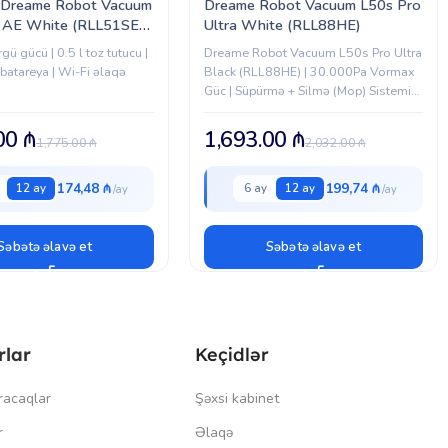
 Dreame Robot Vacuum
Dreame Robot Vacuum L50s Pro
a AE White (RLL51SE)
Ultra White (RLL88HE)
ü gücü | 0.5 l toz tutucu |
Dreame Robot Vacuum L50s Pro Ultra
atareya | Wi-Fi əlaqə
Black (RLL88HE) | 30.000Pa Vormax
Güc | Süpürmə + Silmə (Mop) Sistemi |
HyperStream DuoBrush Anti-Tangle
Fırça | AI Ağıllı Naviqasiya | Ev...
.00
₼
1,693.00
₼
1,775.00
₼
2,032.00
₼
174,48 ₼
199,74 ₼
12 ay
6 ay
12 ay
Səbətə əlavə et
Səbətə əlavə et
rlar
Keçidlər
racaqlar
Şəxsi kabinet
r
Əlaqə