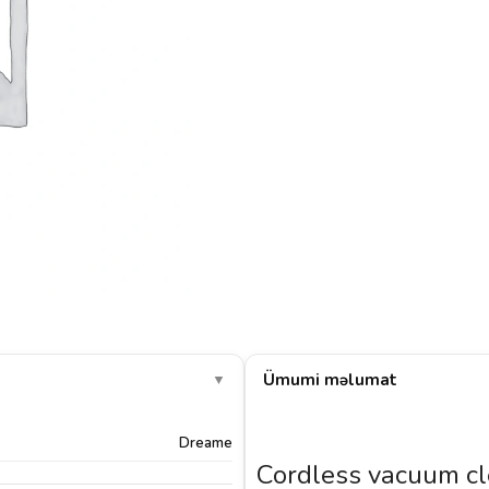
Ümumi məlumat
▼
Dreame
Cordless vacuum c