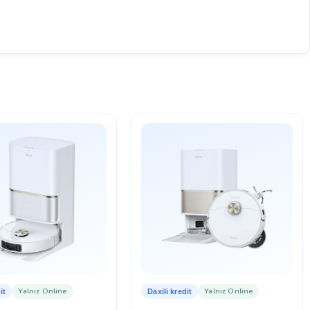
Yalnız Online
Yalnız Online
it
Daxili kredit