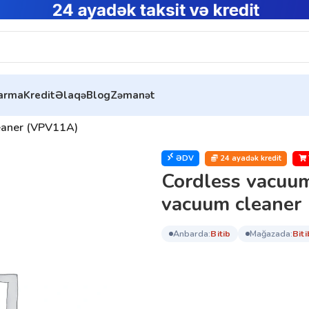
tarma
Kredit
Əlaqə
Blog
Zəmanət
eaner (VPV11A)
ƏDV
24 ayadək kredit
Cordless vacuu
vacuum cleaner
anbarda:
bi̇ti̇b
mağazada:
bi̇ti