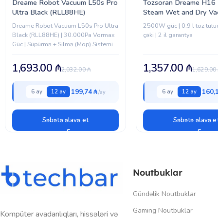
Dreame Robot Vacuum L50s Pro
Tozsoran Dreame H16 
Ultra Black (RLL88HE)
Steam Wet and Dry V
(HHR48F) EU
Dreame Robot Vacuum L50s Pro Ultra
2500W güc | 0.9 l toz tutuc
Black (RLL88HE) | 30.000Pa Vormax
çəki | 2 il garantya
Güc | Süpürmə + Silmə (Mop) Sistemi |
HyperStream DuoBrush Anti-Tangle
Fırça | AI Ağıllı Naviqasiya | Ev...
1,693.00
₼
1,357.00
₼
2,032.00
₼
1,629.00
199,74 ₼
160,
6 ay
12 ay
6 ay
12 ay
Səbətə əlavə et
Səbətə əlavə e
Noutbuklar
Gündəlik Noutbuklar
Gaming Noutbuklar
Kompüter avadanlıqları, hissələri və