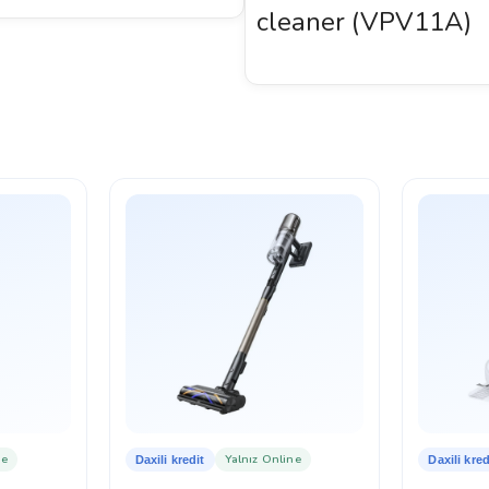
cleaner (VPV11A)
ne
Yalnız Online
Daxili kredit
Daxili kred