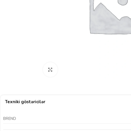
Böyütmək üçün klikləyin
Texniki göstəricilər
BREND