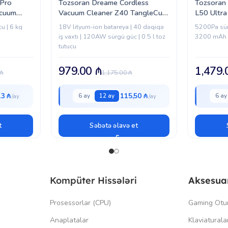
Pro
Tozsoran Dreame Cordless
Tozsoran
acuum
Vacuum Cleaner Z40 TangleCut
L50 Ultr
Flex (VRV62F)
EUA
u | 6 kq
18V lityum-ion batareya | 40 dəqiqə
5200Pa sürg
iş vaxtı | 120AW sürgü güc | 0.5 l toz
3200 mAh b
tutucu
979.00
₼
1,479
₼
1,175.00
₼
13 ₼
115,50 ₼
6 ay
12 ay
6 ay
t
Səbətə əlavə et
Kompüter Hissələri
Aksesua
Prosessorlar (CPU)
Gaming Otu
Anaplatalar
Klaviaturala