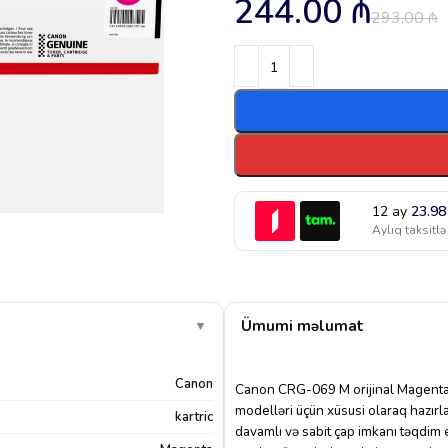
244.00
₼
293.00
₼
12 ay
23.9
Aylıq taksitlə
Ümumi məlumat
▼
Canon
Canon CRG-069 M orijinal Magen
modelləri üçün xüsusi olaraq hazırl
kartric
davamlı və sabit çap imkanı təqdim 