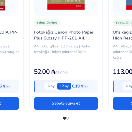
Yalnız Online
Yalnız Onl
EDIA PP-
Fotokağız Canon Photo Paper
Ofis kağı
Plus Glossy II PP-201 A4
High Res
(2311B019)
(1033A0
ağız |
A4 | 260 q/kv.m | 20 vərəq | Parlaq
A4 | 90 q/k
anlı rənglər
fotokağız | Inkjet printerlər üçün
printerlər ü
kağızı
52.00
₼
113.0
63.00
₼
6 ₼
6,19 ₼
6 ay
12 ay
6 a
t
Səbətə əlavə et