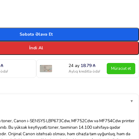
Səbətə Əlavə Et
İndi Al
8
₼
24 ay
18.79
₼
Müraciət et
 ödə!
Aylıq kreditlə ödə!
▼
ta toner, Canon i-SENSYS LBP673Cdw, MF752Cdw və MF754Cdw printer
anıb. Bu yüksək keyfiyyətli toner, təxminən 14.100 səhifəyə qədər
edir. Orijinal Canon istehsalı olması, həm cihazla tam uyğunluq, həm də