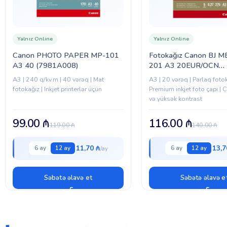
Yalnız Online
Yalnız Online
Canon PHOTO PAPER MP-101
Fotokağız Canon BJ M
A3 40 (7981A008)
201 A3 20EUR/OCN
(2311B020)
A3 | 240 q/kv.m | 40 vərəq | Mat
A3 | 20 vərəq | Parlaq fotok
fotokağız | Inkjet printerlər üçün
Premium inkjet foto çapı | C
və yüksək kontrast
99.00
₼
116.00
₼
119.00
₼
140.00
₼
11,70 ₼
13,7
6 ay
12 ay
6 ay
12 ay
Səbətə əlavə et
Səbətə əlavə e