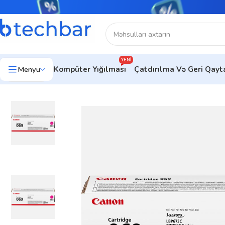
YENI
Menyu
Kompüter Yığılması
Çatdırılma Və Geri Qay
Ev
Çap avadanlıqları
Çap Avadanlıqları Aksesuarları
CRG 069 