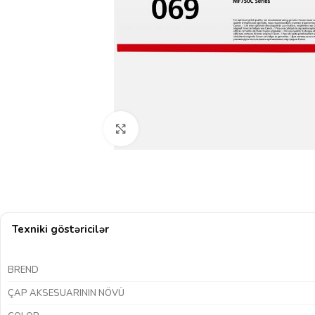
Böyütmək üçün klikləyin
Texniki göstəricilər
BREND
ÇAP AKSESUARININ NÖVÜ