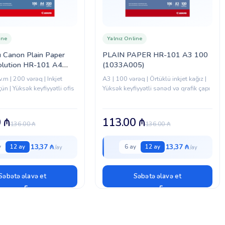
ine
Yalnız Online
zı Canon Plain Paper
PLAIN PAPER HR-101 A3 100
olution HR-101 A4
(1033A005)
01)
v.m | 200 vərəq | Inkjet
A3 | 100 vərəq | Örtüklü inkjet kağız |
çün | Yüksək keyfiyyətli ofis
Yüksək keyfiyyətli sənəd və qrafik çapı
0
₼
113.00
₼
136.00
₼
136.00
₼
13,37 ₼
13,37 ₼
y
12 ay
6 ay
12 ay
Səbətə əlavə et
Səbətə əlavə et