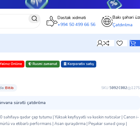
Bakı şəhəri üz
Dəstək xidməti
+994 50 499 66 56
Çatdırılma
Yalnız Online
Rəsmi zəmanət
Korporativ satış
da:
bi̇ti̇b
SKU:
1275
5092C002
ünvana sürətli çatdırılma
 səhifəyə qədər çap tutumu | Yüksək keyfiyyətli və kəskin nəticələr | Canon i-
mürlü və etibarlı performans | Asan quraşdırma | Peşəkar sənəd çıxışı |