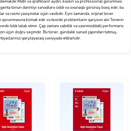
deməkdir.Mətn və qrafiklərin aydın, kəskin və professional görünməsi
enta tonun dərinliyi sənədlərə ciddi və oxunaqlı görünüş bəxş edir, bu
lar və rəsmi yazışmalar üçün vacibdir. Eyni zamanda, orijinal toner
inin qorunmasına kömək edir və texniki problemlərin qarşısını alır.Tonerin
exniki bilik tələb etmir. Çap zamanı sabitlik və uzunmüddətli performans
zin üçün doğru seçimdir. Bu toner, gündəlik sənəd çapından tutmuş,
yaclarınızı qarşılayacaq səviyyədə etibarlıdır.