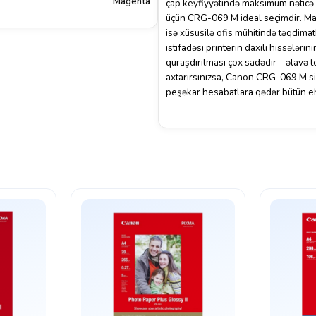
Magenta
çap keyfiyyətində maksimum nəticə 
üçün CRG-069 M ideal seçimdir. Mag
isə xüsusilə ofis mühitində təqdimat
istifadəsi printerin daxili hissələr
quraşdırılması çox sadədir – əlavə t
axtarırsınızsa, Canon CRG-069 M si
peşəkar hesabatlara qədər bütün ehti