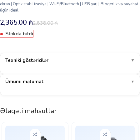
ekran | Optik stabilizasiya | Wi-Fi/Bluetooth | USB şarj | Blogerlik və səyahət
üçün ideal
2,365.00
₼
2,838.00
₼
Stokda bitdi
Texniki göstəricilər
▼
Ümumi məlumat
▼
Əlaqəli məhsullar