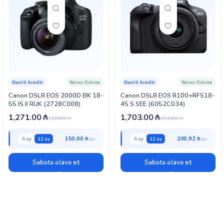
Yalnız Online
Yalnız Online
Daxili kredit
Daxili kredit
Canon DSLR EOS 2000D BK 18-
Canon DSLR EOS R100+RFS18-
55 IS II RUK (2728C008)
45 S SEE (6052C034)
1,271.00
₼
1,703.00
₼
1,526.00
₼
2,044.00
₼
150,00 ₼
200,92 ₼
6 ay
12 ay
6 ay
12 ay
Səbətə əlavə et
Səbətə əlavə et