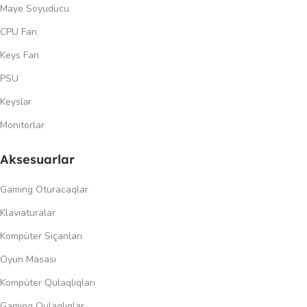
Maye Soyuducu
CPU Fan
Keys Fan
PSU
Keyslər
Monitorlar
Aksesuarlar
Gaming Oturacaqlar
Klaviaturalar
Kompüter Siçanları
Oyun Masası
Kompüter Qulaqlıqları
Gaming Qulaqlıqlar