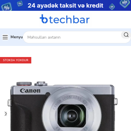
Menyu
Ev
Foto avadanlıqlar
Fotoaparatlar
STOKDA YOXDUR