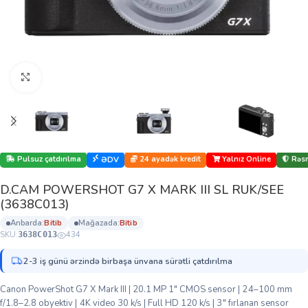
Böyütmək üçün klikləyin
Pulsuz çatdırılma
24 ayadək kredit
Yalnız Online
Rəsm
ƏDV
D.CAM POWERSHOT G7 X MARK III SL RUK/SEE
(3638C013)
anbarda:
bi̇ti̇b
mağazada:
bi̇ti̇b
SKU:
434
3638C013
2-3 iş günü ərzində birbaşa ünvana sürətli çatdırılma
Canon PowerShot G7 X Mark III | 20.1 MP 1″ CMOS sensor | 24–100 mm
f/1.8–2.8 obyektiv | 4K video 30 k/s | Full HD 120 k/s | 3″ fırlanan sensor