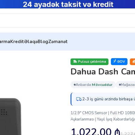
tarma
Kredit
Əlaqə
Blog
Zəmanət
ameraları
Dahua Dash Camera (DHI-DAE-CDR8213-GFW)
Pulsuz çatdırılma
ƏDV
Dahua Dash Ca
anbarda:
mövcuddur
mağaza
2-3 iş günü ərzində birbaşa 
1/2.9″ CMOS Sensor | Full HD 1080P
Aşkarlanması | Yaşıl İşıq Xəbərdarlığ
1,022.00
₼
1,227