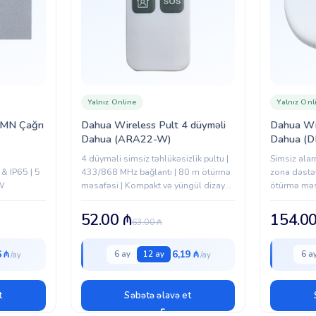
Yalnız Online
Yalnız Onl
MN Çağrı
Dahua Wireless Pult 4 düyməli
Dahua Wi
Dahua (ARA22-W)
Dahua (
4 düyməli simsiz təhlükəsizlik pultu |
Simsiz alar
& IP65 | 5
433/868 MHz bağlantı | 80 m ötürmə
zona dəstəy
 W
məsafəsi | Kompakt və yüngül dizayn |
ötürmə məs
Alarm sistemləri üçün uyğun
quraşdırm
52.00
₼
154.0
63.00
₼
6 ₼
6,19 ₼
6 ay
12 ay
6 a
t
Səbətə əlavə et