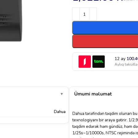
12 ay
100.
Aylıq taksitlə
Ümumi məlumat
▼
Dahua
Dahua
tərəfindən təqdim olunan bu 
texnologiyanı bir araya gətirir. 1/2
təqdim edərək həm gündüz, həm də ge
1/25s~1/10000s, NTSC rejimində is