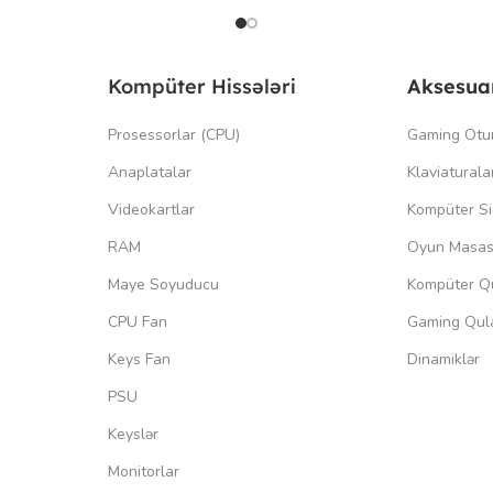
Kompüter Hissələri
Aksesua
Prosessorlar (CPU)
Gaming Otu
Anaplatalar
Klaviaturala
Videokartlar
Kompüter Si
RAM
Oyun Masas
Maye Soyuducu
Kompüter Qu
CPU Fan
Gaming Qula
Keys Fan
Dinamiklər
PSU
Keyslər
Monitorlar