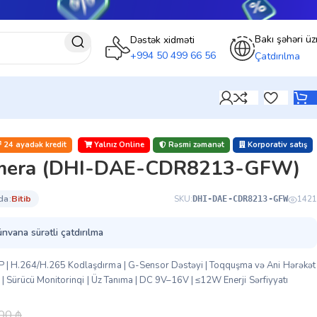
Bakı şəhəri üz
Dəstək xidməti
+994 50 499 66 56
Çatdırılma
24 ayadək kredit
Yalnız Online
Rəsmi zəmanət
Korporativ satış
mera (DHI-DAE-CDR8213-GFW)
da:
bi̇ti̇b
SKU:
1421
DHI-DAE-CDR8213-GFW
ünvana sürətli çatdırılma
 | H.264/H.265 Kodlaşdırma | G-Sensor Dəstəyi | Toqquşma və Ani Hərəkət
ı | Sürücü Monitorinqi | Üz Tanıma | DC 9V–16V | ≤12W Enerji Sərfiyyatı
.00
₼