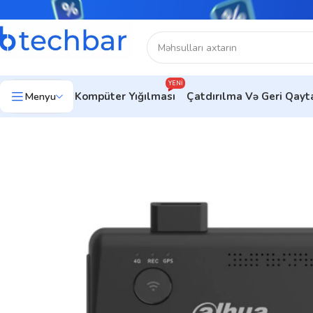
YENI
Menyu
Kompüter Yığılması
Çatdırılma Və Geri Qay
Ev
Təhlükəsizlik sistemləri
Nəqliyyat Təhlükəsizliyi
Avtomobil K