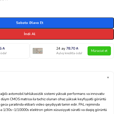
Səbətə Əlavə Et
İndi Al
46
₼
24 ay
78.70
₼
Müraciət et
 ödə!
Aylıq kreditlə ödə!
▼
ağıllı avtomobil təhlükəsizlik sistemi yüksək performans və innovativ
.9 düym CMOS matrisa ilə təchiz olunan cihaz yüksək keyfiyyətli görüntü
cə şəraitində etibarlı video qeydiyyatı təmin edir. PAL rejimində
ə 1/30s~1/10000s elektron çekim xüsusiyyəti sürətli və dəqiq görüntü