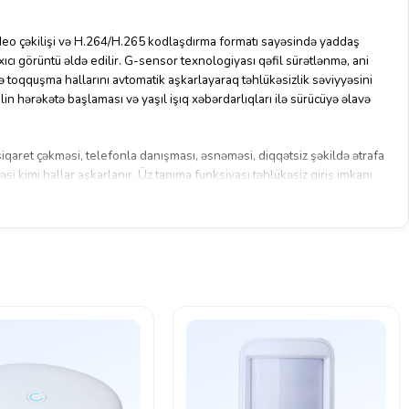
o çəkilişi və H.264/H.265 kodlaşdırma formatı sayəsində yaddaş
axıcı görüntü əldə edilir. G-sensor texnologiyası qəfil sürətlənmə, ani
 toqquşma hallarını avtomatik aşkarlayaraq təhlükəsizlik səviyyəsini
lin hərəkətə başlaması və yaşıl işıq xəbərdarlıqları ilə sürücüyə əlavə
siqaret çəkməsi, telefonla danışması, əsnəməsi, diqqətsiz şəkildə ətrafa
i kimi hallar aşkarlanır. Üz tanıma funksiyası təhlükəsiz giriş imkanı
 ilə çalışan cihaz maksimum ≤12W enerji sərfiyyatı ilə effektiv performans
sizliyi üçün ideal seçimdir.