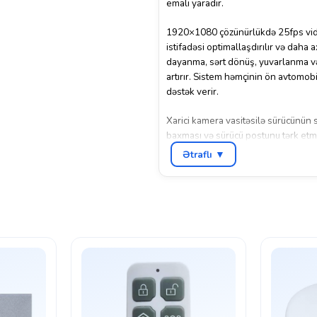
emalı yaradır.
1920×1080 çözünürlükdə 25fps vide
istifadəsi optimallaşdırılır və daha 
dayanma, sərt dönüş, yuvarlanma və
artırır. Sistem həmçinin ön avtomobi
dəstək verir.
Xarici kamera vasitəsilə sürücünün 
baxması və sürücü postunu tərk etməs
yaradır. DC 9V–16V enerji təchizatı
Ətraflı ▼
təqdim edir. Müasir nəqliyyat təhlükə