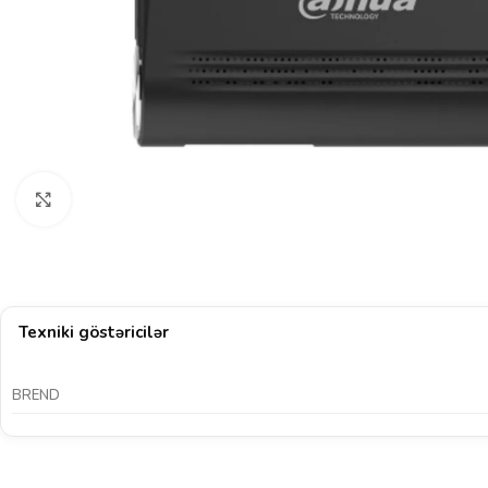
Böyütmək üçün klikləyin
Texniki göstəricilər
BREND