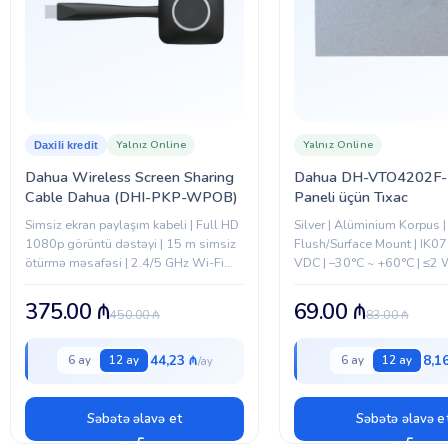
Yalnız Online
Yalnız Online
Daxili kredit
Dahua Wireless Screen Sharing
Dahua DH-VTO4202F-
Cable Dahua (DHI-PKP-WPOB)
Paneli üçün Tıxac
Simsiz ekran paylaşım kabeli | Full HD
Silver | Alüminium Korpus |
1080p görüntü dəstəyi | 15 m simsiz
Flush/Surface Mount | IK07 
ötürmə məsafəsi | 2.4/5 GHz Wi-Fi
VDC | –30°C ~ +60°C | ≤2
bağlantı | Windows və macOS dəstəyi
375.00
₼
69.00
₼
450.00
₼
83.00
₼
44,23 ₼
8,1
6 ay
12 ay
6 ay
12 ay
Səbətə əlavə et
Səbətə əlavə e