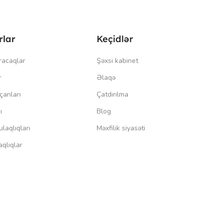
rlar
Keçidlər
racaqlar
Şəxsi kabinet
r
Əlaqə
çanları
Çatdırılma
ı
Blog
laqlıqları
Məxfilik siyasəti
qlıqlar