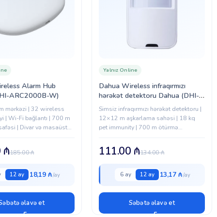
ine
Yalnız Online
reless Alarm Hub
Dahua Wireless infraqırmızı
DHI-ARC2000B-W)
hərəkət detektoru Dahua (DHI-
ARD1231-W)
m mərkəzi | 32 wireless
Simsiz infraqırmızı hərəkət detektoru |
i | Wi-Fi bağlantı | 700 m
12×12 m aşkarlama sahəsi | 18 kq
afəsi | Divar və masaüstü
pet immunity | 700 m ötürmə
a
məsafəsi | 433 MHz simsiz bağlantı
0
₼
111.00
₼
185.00
₼
134.00
₼
18,19 ₼
13,17 ₼
y
12 ay
6 ay
12 ay
Səbətə əlavə et
Səbətə əlavə et