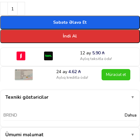
Səbətə Əlavə Et
İndi Al
12 ay
5.90
₼
Aylıq taksitlə ödə!
24 ay
4.62
₼
Müraciət et
Aylıq kreditlə ödə!
Texniki göstəricilər
▼
BREND
Dahua
Ümumi məlumat
▼