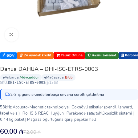
Böyütmək üçün klikləyin
24 ayadək kredit
Yalnız Online
Rəsmi zəmanət
Korporat
ƏDV
Dahua DAHUA – DHI-ISC-ETRS-0003
anbarda:
mövcuddur
mağazada:
bi̇ti̇b
SKU:
1363
DHI-ISC-ETRS-0003
2-3 iş günü ərzində birbaşa ünvana sürətli çatdırılma
58kHz Acousto-Magnetic texnologiya | Çoxnövli etiketlər (pencil, lanyard,
label və s.) | RoHS & REACH uyğun | Pərakəndə satış təhlükəsizlik sistemi |
0.44 kg paket | Mağaza oğurluğuna qarşı peşəkar həll
60.00
₼
72.00
₼