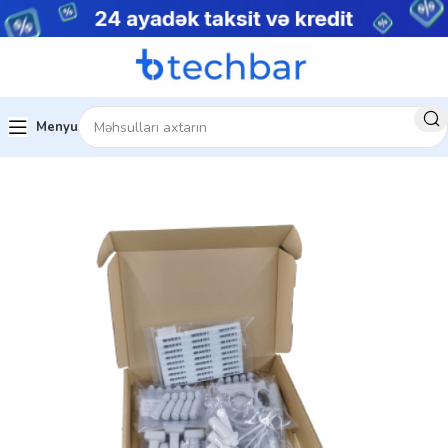
Menyu
Ev
Foto avadanlıqlar
Aksesuarlar