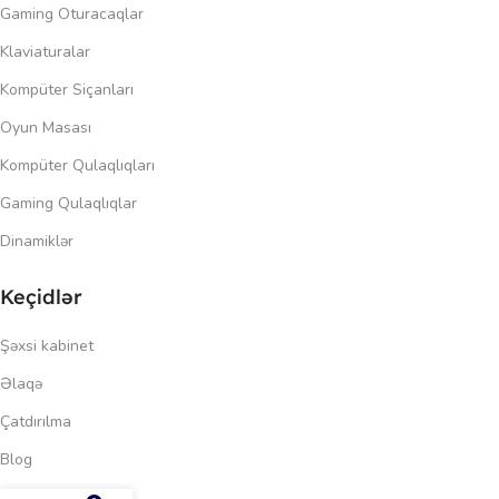
Gaming Oturacaqlar
Klaviaturalar
Kompüter Siçanları
Oyun Masası
Kompüter Qulaqlıqları
Gaming Qulaqlıqlar
Dinamiklər
Keçidlər
Şəxsi kabinet
Əlaqə
Çatdırılma
Blog
72.00
₼
Məxfilik siyasəti