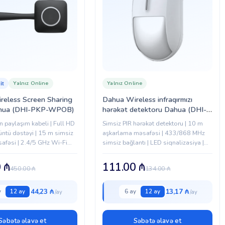
Yalnız Online
Yalnız Online
it
reless Screen Sharing
Dahua Wireless infraqırmızı
ahua (DHI-PKP-WPOB)
hərəkət detektoru Dahua (DHI-
ARD1611-W)
n paylaşım kabeli | Full HD
Simsiz PIR hərəkət detektoru | 10 m
ntü dəstəyi | 15 m simsiz
aşkarlama məsafəsi | 433/868 MHz
afəsi | 2.4/5 GHz Wi-Fi
simsiz bağlantı | LED siqnalizasiya |
 Windows və macOS dəstəyi
Divar və tavan montajı
0
₼
111.00
₼
450.00
₼
134.00
₼
44,23 ₼
13,17 ₼
y
12 ay
6 ay
12 ay
Səbətə əlavə et
Səbətə əlavə et