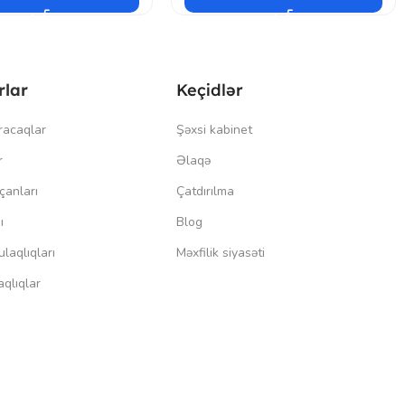
rlar
Keçidlər
racaqlar
Şəxsi kabinet
r
Əlaqə
çanları
Çatdırılma
ı
Blog
laqlıqları
Məxfilik siyasəti
qlıqlar