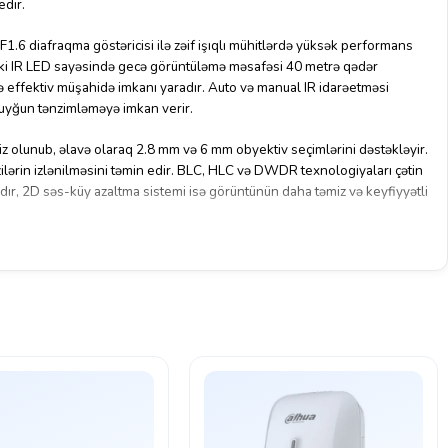
edir.
F1.6 diafraqma göstəricisi ilə zəif işıqlı mühitlərdə yüksək performans
ə iki IR LED sayəsində gecə görüntüləmə məsafəsi 40 metrə qədər
lə effektiv müşahidə imkanı yaradır. Auto və manual IR idarəetməsi
a uyğun tənzimləməyə imkan verir.
z olunub, əlavə olaraq 2.8 mm və 6 mm obyektiv seçimlərini dəstəkləyir.
lərin izlənilməsini təmin edir. BLC, HLC və DWDR texnologiyaları çətin
adır, 2D səs-küy azaltma sistemi isə görüntünün daha təmiz və keyfiyyətli
us kameranı toz, yağış və sərt hava şəraitindən qoruyur. -40°C-dən
 stabil işləməsi onu açıq məkan istifadəsi üçün etibarlı təhlükəsizlik