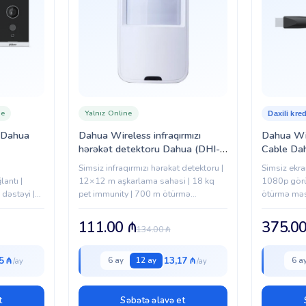
ne
Yalnız Online
Daxili kred
 Dahua
Dahua Wireless infraqırmızı
Dahua Wi
hərəkət detektoru Dahua (DHI-
Cable D
ARD1231-W)
Simsiz infraqırmızı hərəkət detektoru |
Simsiz ekra
antı |
12×12 m aşkarlama sahəsi | 18 kq
1080p görü
dəstəyi |
pet immunity | 700 m ötürmə
ötürmə məs
artı
məsafəsi | 433 MHz simsiz bağlantı
bağlantı |
111.00
₼
375.0
134.00
₼
5 ₼
13,17 ₼
6 ay
12 ay
6 a
t
Səbətə əlavə et