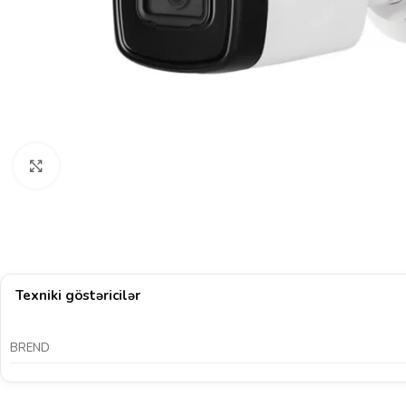
Böyütmək üçün klikləyin
Texniki göstəricilər
BREND