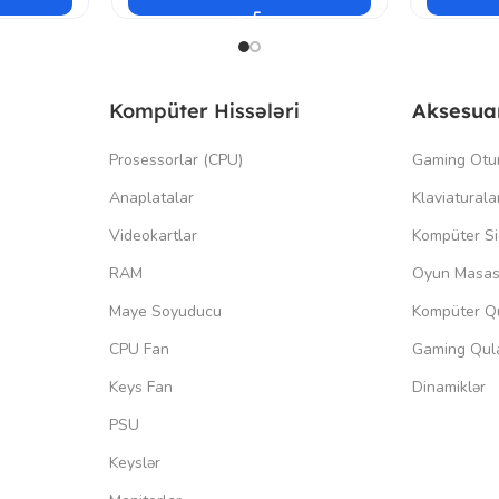
Kompüter Hissələri
Aksesua
Prosessorlar (CPU)
Gaming Otu
Anaplatalar
Klaviaturala
Videokartlar
Kompüter Si
RAM
Oyun Masas
Maye Soyuducu
Kompüter Qu
CPU Fan
Gaming Qula
Keys Fan
Dinamiklər
PSU
Keyslər