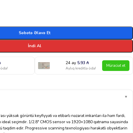
Səbətə Əlavə Et
İndi Al
₼
24 ay
5.93
₼
Müraciət et
 ödə!
Aylıq kreditlə ödə!
▼
sı yüksək görüntü keyfiyyəti və etibarlı nəzarət imkanları ilə həm fərdi,
n ideal seçimdir. 1/2.8″ CMOS sensor və 1920×1080 qətnamə sayəsində
ntü təqdim edir. Progressive scanning texnologiyası hərəkətli obyektlərin