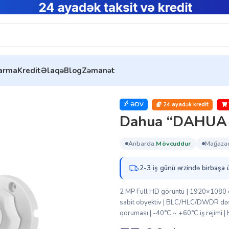
tarma
Kredit
Əlaqə
Blog
Zəmanət
meralar
Dahua “DAHUA – HAC-HFW1230TLP
ƏDV
24 ayadək kredit
Dahua “DAHUA
anbarda:
mövcuddur
mağaza
2-3 iş günü ərzində birbaşa 
2 MP Full HD görüntü | 1920×1080 q
sabit obyektiv | BLC/HLC/DWDR dəstə
qoruması | -40°C ~ +60°C iş rejimi 