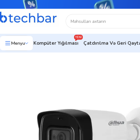
YENI
Menyu
Kompüter Yığılması
Çatdırılma Və Geri Qay
Ev
Təhlükəsizlik sistemləri
Təhlükəsizlik Kameraları
WEB/IP ka