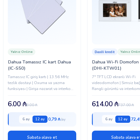
Yalnız Online
Yalnız Onli
Daxili kredit
Dahua Təmassız IC kart Dahua
Dahua Wi-Fi Domofon
(IC-S50)
(DHI-KTW01)
Təmassız IC giriş kartı | 13.56 MHz
7" TFT LCD ekranlı Wi-Fi
tezlik dəstəyi | Oxuma və yazma
videodomofon | Simsiz bağl
funksiyası | Girişə nəzarət və interkom
Rəngli görüntü və interkom 
sistemləri üçün uyğun
Kilid idarəetməsi | Yaddaş k
dəstəyi
6.00
₼
614.00
₼
8.00
₼
737.00
₼
0,79 ₼
72,4
6 ay
12 ay
6 ay
12 ay
Səbətə əlavə et
Səbətə əlavə e