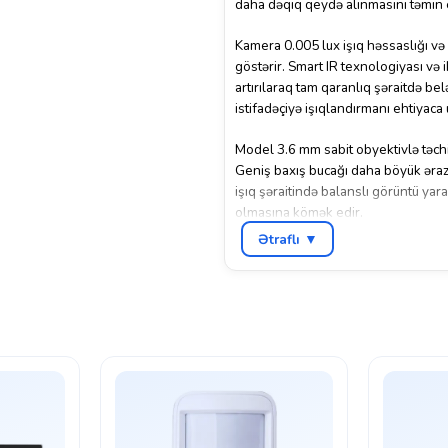
daha dəqiq qeydə alınmasını təmin 
Kamera 0.005 lux işıq həssaslığı və 
göstərir. Smart IR texnologiyası v
artırılaraq tam qaranlıq şəraitdə be
istifadəçiyə işıqlandırmanı ehtiyac
Model 3.6 mm sabit obyektivlə təchi
Geniş baxış bucağı daha böyük ərazi
işıq şəraitində balanslı görüntü yar
olmasına kömək edir.
Ətraflı ▼
IP67 qoruma standartına malik korp
+60°C-yə qədər temperatur aralığında
həllinə çevirir.