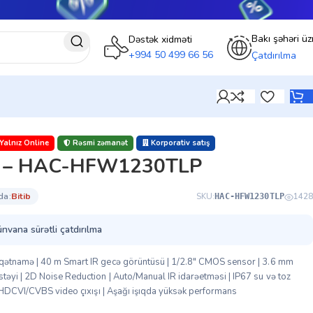
Bakı şəhəri üz
Dəstək xidməti
+994 50 499 66 56
Çatdırılma
Yalnız Online
Rəsmi zəmanət
Korporativ satış
 – HAC-HFW1230TLP
da:
bi̇ti̇b
SKU:
1428
HAC-HFW1230TLP
ünvana sürətli çatdırılma
ətnamə | 40 m Smart IR gecə görüntüsü | 1/2.8″ CMOS sensor | 3.6 mm
yi | 2D Noise Reduction | Auto/Manual IR idarəetməsi | IP67 su və toz
| HDCVI/CVBS video çıxışı | Aşağı işıqda yüksək performans