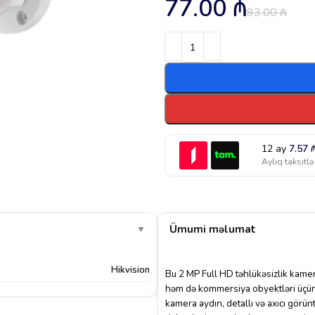
77.00
₼
93.00
₼
12 ay
7.57
Aylıq taksitlə
Ümumi məlumat
▼
Hikvision
Bu 2 MP Full HD təhlükəsizlik kamera
həm də kommersiya obyektləri üçü
kamera aydın, detallı və axıcı görü