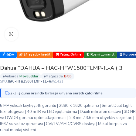
Böyütmək üçün klikləyin
24 ayadək kredit
Yalnız Online
Rəsmi zəmanət
Korporat
ƏDV
Dahua “DAHUA – HAC-HFW1500TLMP-IL-A ( 3
anbarda:
mövcuddur
mağazada:
bi̇ti̇b
SKU:
1421
HAC-HFW1500TLMP-IL-A
2-3 iş günü ərzində birbaşa ünvana sürətli çatdırılma
5 MP yüksək keyfiyyətli görüntü | 2880 × 1620 qətnamə | Smart Dual Light
texnologiyası | 40 m IR və LED işıqlandırma | Daxili mikrofon dəstəyi | 3D NR
və DWDR görüntü optimallaşdırması | 2.8 mm / 3.6 mm obyektiv seçimləri |
IP67 su və toz qoruması | CVI/TVI/AHD/CVBS dəstəyi | Metal korpus və
rahat montaj sistemi