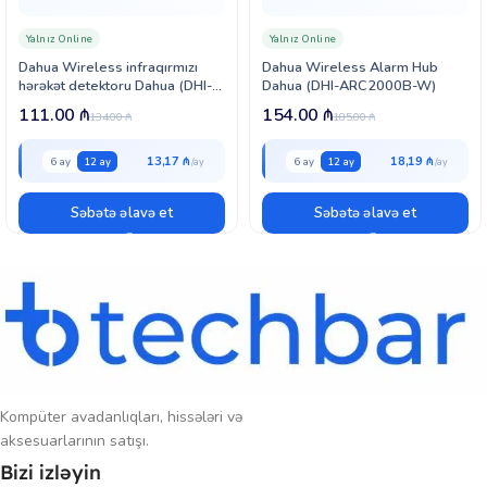
dəstəyi sayəsində görüntü ilə yanaşı səs yazısını da təmin edir.
Yalnız Online
Yalnız Online
IP67 qoruma standartı kameranı yağış, toz və sərt hava şəraitinə qarşı
Dahua Wireless infraqırmızı
Dahua Wireless Alarm Hub
davamlı edir. Metal və möhkəm konstruksiya uzunmüddətli istifadə
hərəkət detektoru Dahua (DHI-
Dahua (DHI-ARC2000B-W)
imkanı yaradır. Divar, tavan və dirək montajı dəstəyi ilə müxtəlif
ARD1611-W)
111.00
₼
154.00
₼
məkanlarda rahat quraşdırıla bilir.
134.00
₼
185.00
₼
13,17 ₼
18,19 ₼
6 ay
12 ay
6 ay
12 ay
Səbətə əlavə et
Səbətə əlavə et
Kompüter avadanlıqları, hissələri və
aksesuarlarının satışı.
Bizi izləyin