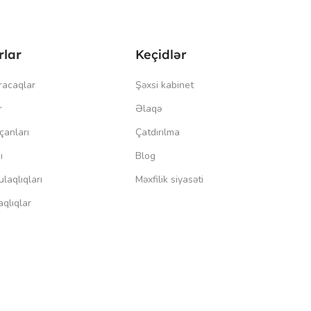
rlar
Keçidlər
racaqlar
Şəxsi kabinet
r
Əlaqə
çanları
Çatdırılma
ı
Blog
laqlıqları
Məxfilik siyasəti
qlıqlar