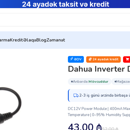
tarma
Kredit
Əlaqə
Blog
Zəmanət
ua Inverter Dahua Power Splitter (PFM790)
ƏDV
24 ayadək kredit
Dahua Inverter 
anbarda:
mövcuddur
mağaza
2-3 iş günü ərzində birbaşa 
DC12V Power Module | 400mA Max Out
Temperature | 0–95% Humidity Suppo
43.00
₼
52.00
₼