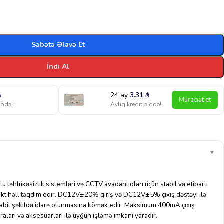
Səbətə Əlavə Et
İndi Al
₼
24 ay
3.31
₼
Müraciət et
 ödə!
Aylıq kreditlə ödə!
▼
təhlükəsizlik sistemləri və CCTV avadanlıqları üçün stabil və etibarlı
kt həll təqdim edir. DC12V±20% giriş və DC12V±5% çıxış dəstəyi ilə
 stabil şəkildə idarə olunmasına kömək edir. Maksimum 400mA çıxış
raları və aksesuarları ilə uyğun işləmə imkanı yaradır.