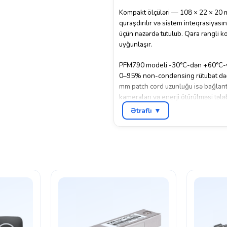
Kompakt ölçüləri — 108 × 22 × 20 
quraşdırılır və sistem inteqrasiyası
üçün nəzərdə tutulub. Qara rəngli k
uyğunlaşır.
PFM790 modeli -30°C-dən +60°C-yə 
0–95% non-condensing rütubət dəstəyi
mm patch cord uzunluğu isə bağlantı
kameraları və enerji ötürülməsi təl
dayanıqlıq və stabil performans təq
Ətraflı ▼