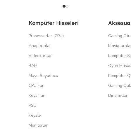
Kompüter Hissələri
Aksesua
Prosessorlar (CPU)
Gaming Otu
Anaplatalar
Klaviaturala
Videokartlar
Kompüter Si
RAM
Oyun Masas
Maye Soyuducu
Kompüter Qu
CPU Fan
Gaming Qula
Keys Fan
Dinamiklər
PSU
Keyslər
Monitorlar