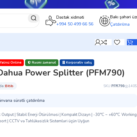
Bakı şəhəri üz
Dəstək xidməti
+994 50 499 66 56
Çatdırılma
Yalnız Online
Rəsmi zəmanət
Korporativ satış
Dahua Power Splitter (PFM790)
da:
bi̇ti̇b
SKU:
1405
PFM790
ünvana sürətli çatdırılma
put | Stabil Enerji Ötürülməsi | Kompakt Dizayn | -30°C ~ +60°C Working
rt | CCTV və Təhlükəsizlik Sistemləri üçün Uyğun