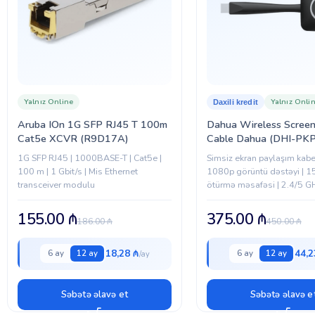
Yalnız Online
Yalnız Onli
Daxili kredit
Aruba IOn 1G SFP RJ45 T 100m
Dahua Wireless Screen
Cat5e XCVR (R9D17A)
Cable Dahua (DHI-P
1G SFP RJ45 | 1000BASE-T | Cat5e |
Simsiz ekran paylaşım kabel
100 m | 1 Gbit/s | Mis Ethernet
1080p görüntü dəstəyi | 1
transceiver modulu
ötürmə məsafəsi | 2.4/5 G
bağlantı | Windows və ma
155.00
₼
375.00
₼
186.00
₼
450.00
₼
18,28 ₼
44,2
6 ay
12 ay
6 ay
12 ay
Səbətə əlavə et
Səbətə əlavə e