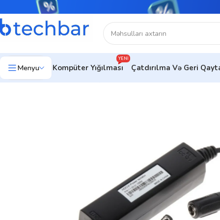
YENI
Menyu
Kompüter Yığılması
Çatdırılma Və Geri Qay
Ev
Təhlükəsizlik sistemləri
Şəbəkə Məhsulları
Transiverlər
Dah