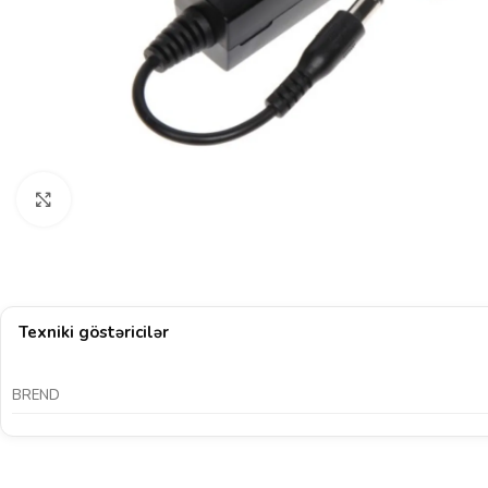
Böyütmək üçün klikləyin
Texniki göstəricilər
BREND