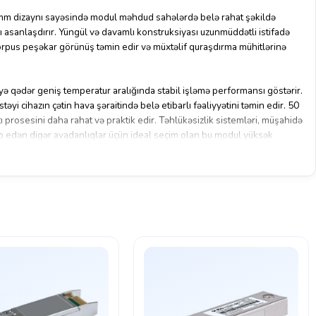
mm dizaynı sayəsində modul məhdud sahələrdə belə rahat şəkildə
nı asanlaşdırır. Yüngül və davamlı konstruksiyası uzunmüddətli istifadə
orpus peşəkar görünüş təmin edir və müxtəlif quraşdırma mühitlərinə
qədər geniş temperatur aralığında stabil işləmə performansı göstərir.
 cihazın çətin hava şəraitində belə etibarlı fəaliyyətini təmin edir. 50
 prosesini daha rahat və praktik edir. Təhlükəsizlik sistemləri, müşahidə
əb edən digər avadanlıqlar üçün ideal seçim olan bu modul yüksək
dim edir.