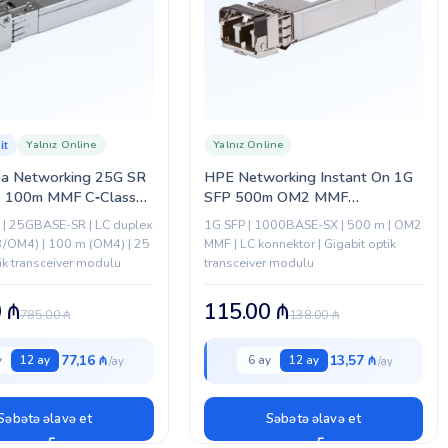
Yalnız Online
Yalnız Online
it
a Networking 25G SR
HPE Networking Instant On 1G
 100m MMF C‑Class
SFP 500m OM2 MMF
ver (S2P33A)
Transceiver (R9D16A)
| 25GBASE-SR | LC duplex
1G SFP | 1000BASE-SX | 500 m | OM2
/OM4) | 100 m (OM4) | 25
MMF | LC konnektor | Gigabit optik
tik transceiver modulu
transceiver modulu
0
₼
115.00
₼
785.00
₼
138.00
₼
77,16 ₼
13,57 ₼
y
12 ay
6 ay
12 ay
Səbətə əlavə et
Səbətə əlavə et