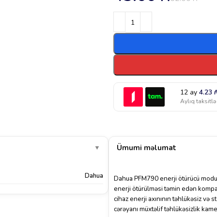
12 ay
4.23
Aylıq taksitlə
Ümumi məlumat
▼
Dahua
Dahua
PFM790 enerji ötürücü modulu 
enerji ötürülməsi təmin edən kompa
cihaz enerji axınının təhlükəsiz və
cərəyanı müxtəlif təhlükəsizlik kame