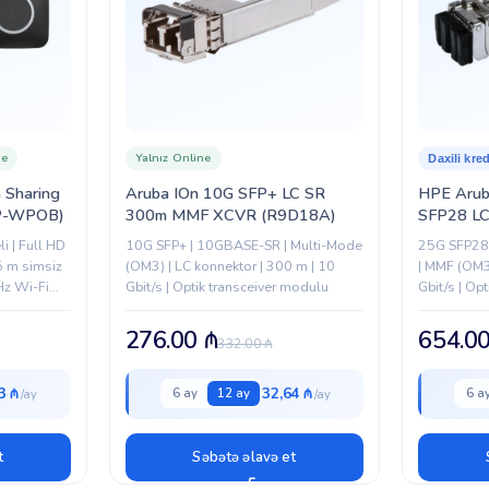
ne
Yalnız Online
Daxili kred
 Sharing
Aruba IOn 10G SFP+ LC SR
HPE Arub
KP-WPOB)
300m MMF XCVR (R9D18A)
SFP28 LC
Transcei
i | Full HD
10G SFP+ | 10GBASE-SR | Multi-Mode
25G SFP28 
5 m simsiz
(OM3) | LC konnektor | 300 m | 10
| MMF (OM3
Hz Wi-Fi
Gbit/s | Optik transceiver modulu
Gbit/s | Op
cOS dəstəyi
276.00
₼
654.0
332.00
₼
3 ₼
32,64 ₼
6 ay
12 ay
6 a
t
Səbətə əlavə et