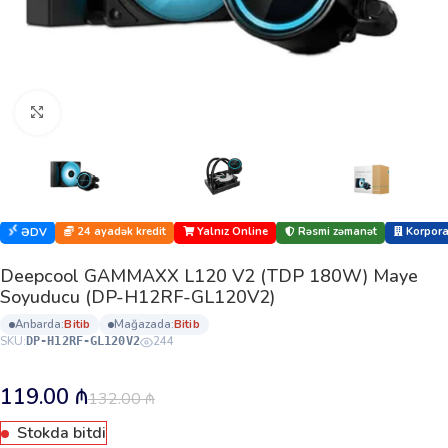
Böyütmək üçün klikləyin
24 ayadək kredit
Yalnız Online
Rəsmi zəmanət
Korporat
ƏDV
Deepcool GAMMAXX L120 V2 (TDP 180W) Maye
Soyuducu (DP-H12RF-GL120V2)
anbarda:
bi̇ti̇b
mağazada:
bi̇ti̇b
SKU:
244
DP-H12RF-GL120V2
119.00
₼
132.00
₼
Stokda bitdi