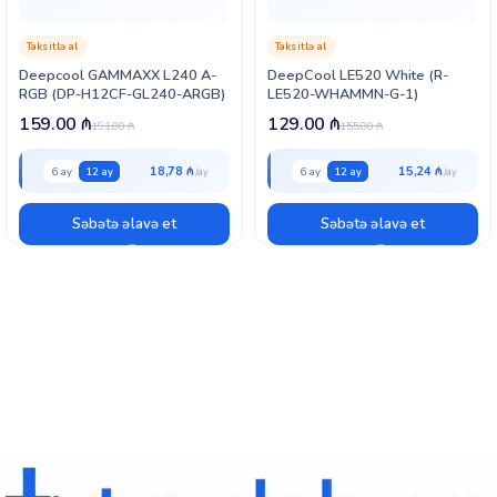
Taksitlə al
Taksitlə al
Deepcool GAMMAXX L240 A-
DeepCool LE520 White (R-
RGB (DP-H12CF-GL240-ARGB)
LE520-WHAMMN-G-1)
159.00
₼
129.00
₼
191.00
₼
155.00
₼
18,78 ₼
15,24 ₼
6 ay
12 ay
6 ay
12 ay
Səbətə əlavə et
Səbətə əlavə et