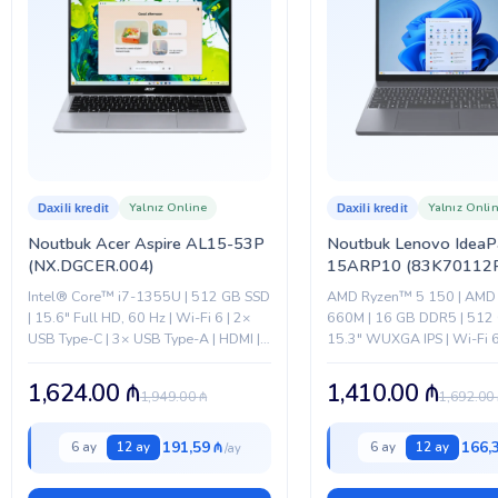
TOUCHSCREEN
RƏNG
BREND
Yalnız Online
Yalnız Onli
Daxili kredit
Daxili kredit
Noutbuk Acer Aspire AL15-53P
Noutbuk Lenovo IdeaP
(NX.DGCER.004)
15ARP10 (83K70112
Intel® Core™ i7-1355U | 512 GB SSD
AMD Ryzen™ 5 150 | AM
| 15.6" Full HD, 60 Hz | Wi-Fi 6 | 2×
660M | 16 GB DDR5 | 512 
USB Type-C | 3× USB Type-A | HDMI |
15.3" WUXGA IPS | Wi-Fi 6
1080p kamera...
Type-C | HDMI |...
1,624.00
₼
1,410.00
₼
1,949.00
₼
1,692.00
191,59 ₼
166,
6 ay
12 ay
6 ay
12 ay