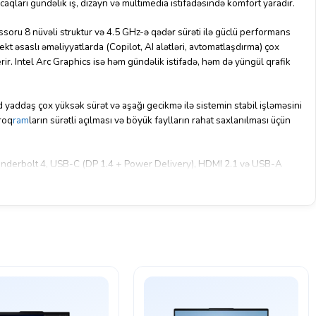
caqları gündəlik iş, dizayn və multimedia istifadəsində komfort yaradır.
oru 8 nüvəli struktur və 4.5 GHz-ə qədər sürəti ilə güclü performans
kt əsaslı əməliyyatlarda (Copilot, AI alətləri, avtomatlaşdırma) çox
erir. Intel Arc Graphics isə həm gündəlik istifadə, həm də yüngül qrafik
daş çox yüksək sürət və aşağı gecikmə ilə sistemin stabil işləməsini
roq
ram
ların sürətli açılması və böyük faylların rahat saxlanılması üçün
hunderbolt 4, USB-C (DP 1.4 + Power Delivery), HDMI 2.1 və USB-A
eqrasiyanı təmin edir. Wi-Fi 7 texnologiyası isə ultra sürətli və stabil
ar onlayn görüşlərdə yüksək keyfiyyətli görüntü və səs təmin edir.
timedia təcrübəsini gücləndirir. Barmaq izi oxuyucusu təhlükəsizlik
er uzunmüddətli mobil istifadə üçün balanslı enerji təmin edir. 1.61
ı cihazı həm portativ, həm də premium edir. Bu model biznes, AI işləri,
 tələb edən istifadəçilər üçün ideal seçimdir.