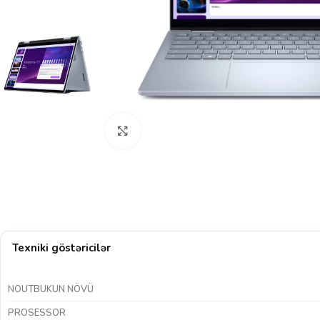
Böyütmək üçün klikləyin
Texniki göstəricilər
NOUTBUKUN NÖVÜ
PROSESSOR