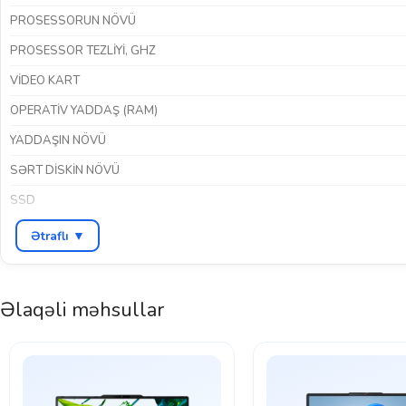
PROSESSORUN NÖVÜ
PROSESSOR TEZLIYI, GHZ
VIDEO KART
OPERATIV YADDAŞ (RAM)
YADDAŞIN NÖVÜ
SƏRT DISKIN NÖVÜ
SSD
EKRAN ÖLÇÜSÜ
Ətraflı ▼
EKRAN ICAZƏSI
EKRAN KEYFIYYƏTI
Əlaqəli məhsullar
ƏMƏLIYYAT SISTEMI
İNTERFEYSLƏR
NOUTBUKUN QURULUŞU