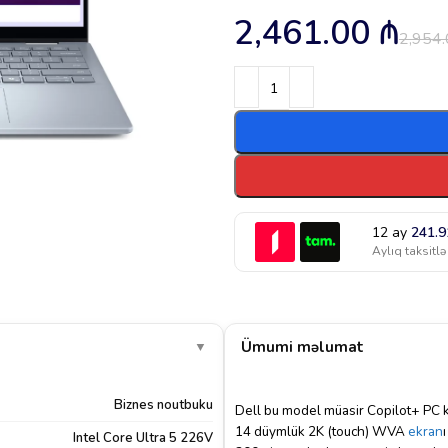
2,461.00
₼
2,954
12 ay
241.
Aylıq taksitlə
Ümumi məlumat
▼
Biznes noutbuku
Dell bu model müasir Copilot+ PC k
14 düymlük 2K (touch) WVA
ekran
Intel Core Ultra 5 226V