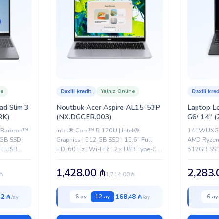
Bəli
Boz
DELL
ne
Yalnız Online
Daxili kredit
Daxili kred
ad Slim 3
Noutbuk Acer Aspire AL15-53P
Laptop L
RK)
(NX.DGCER.003)
G6/ 14″
D Radeon™
Intel® Core™ 5 120U | Intel®
14" WUXGA
GB SSD |
Graphics | 512 GB SSD | 15.6" Full
AMD Ryzen
 | USB
HD, 60 Hz | Wi-Fi 6 | 2× USB Type-C |
512GB SSD 
3× USB Type-A |...
1,428.00
₼
2,283
₼
1,714.00
₼
32 ₼
168,48 ₼
6 ay
12 ay
6 ay