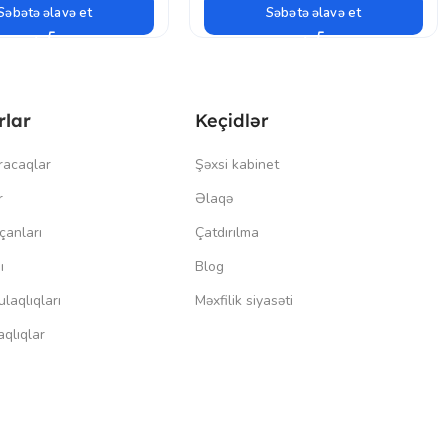
Səbətə əlavə et
Səbətə əlavə et
rlar
Keçidlər
racaqlar
Şəxsi kabinet
r
Əlaqə
çanları
Çatdırılma
ı
Blog
laqlıqları
Məxfilik siyasəti
qlıqlar