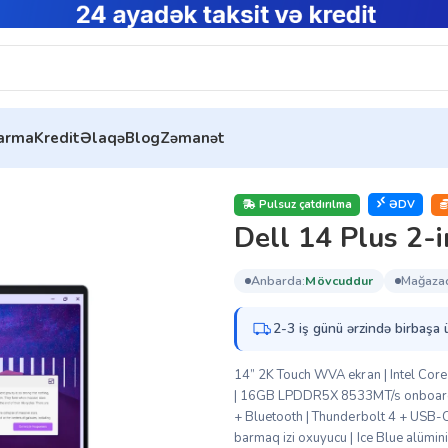
tarma
Kredit
Əlaqə
Blog
Zəmanət
4250_LNL_202)
Pulsuz çatdırılma
ƏDV
Dell 14 Plus 2
anbarda:
mövcuddur
mağaza
2-3 iş günü ərzində birbaşa 
14” 2K Touch WVA ekran | Intel Core
| 16GB LPDDR5X 8533MT/s onboard
+ Bluetooth | Thunderbolt 4 + USB-
barmaq izi oxuyucu | Ice Blue alümi