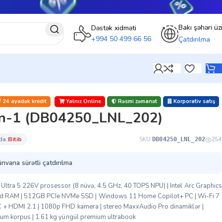
Bakı şəhəri üz
Dəstək xidməti
+994 50 499 66 56
Çatdırılma
24 ayadək kredit
Yalnız Online
Rəsmi zəmanət
Korporativ satış
-in-1 (DB04250_LNL_202)
da:
bi̇ti̇b
SKU:
254
DB04250_LNL_202
ünvana sürətli çatdırılma
 Ultra 5 226V prosessor (8 nüvə, 4.5 GHz, 40 TOPS NPU) | Intel Arc Graphics
 RAM | 512GB PCIe NVMe SSD | Windows 11 Home Copilot+ PC | Wi-Fi 7
C + HDMI 2.1 | 1080p FHD kamera | stereo MaxxAudio Pro dinamiklər |
nium korpus | 1.61 kg yüngül premium ultrabook