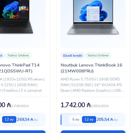
Yalnız Online
Yalnız Online
it
Daxili kredit
enovo ThinkPad T14
Noutbuk Lenovo ThinkBook 16
 (21QDS5WU-RT)
(21MW008FRU)
 (1920x1200) IPS ekran |
AMD Ryzen 5 7535U | 16GB DDR5
 5 225U | 16GB RAM |
RAM | 512GB SSD | 16" WUXGA IPS
| FreeDos | 3 il zəmanət
Ekran | AMD Radeon Graphics | USB-C
| HDMI | Wi-Fi | Gümüşü
.00
₼
1,742.00
₼
2,740.00
₼
2,091.00
₼
269,34 ₼
205,54 ₼
12 ay
6 ay
12 ay