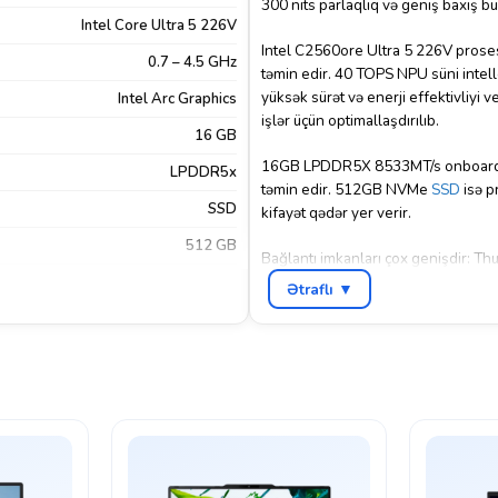
300 nits parlaqlıq və geniş baxış bu
Intel Core Ultra 5 226V
Intel C2560ore Ultra 5 226V prosess
0.7 – 4.5 GHz
təmin edir. 40 TOPS NPU süni intelle
yüksək sürət və enerji effektivliyi v
Intel Arc Graphics
işlər üçün optimallaşdırılıb.
16 GB
16GB LPDDR5X 8533MT/s onboard yad
LPDDR5x
təmin edir. 512GB NVMe
SSD
isə p
SSD
kifayət qədər yer verir.
512 GB
Bağlantı imkanları çox genişdir: T
portları müxtəlif cihazlarla rahat int
14.0"
Ətraflı ▼
internet bağlantısı yaradır.
2560×1440
1080p FHD kamera və dual mikrofonl
2K
MaxxAudio Pro stereo dinamiklər mul
FreeDos
səviyyəsini artırır.
HDMI 2.1
,
USB-A
,
USB-C
64WHr batareya və 65W Type-C adapt
360 Degree Hinge
kq çəkisi və alüminium korpus dizayn
təhsil və gündəlik yüksək performans