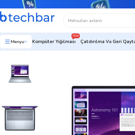
YENI
Menyu
Kompüter Yığılması
Çatdırılma Və Geri Qay
Ev
Noutbuklar
Biznes noutbukları
Dell 14 Plus 2-in-1 (DB0