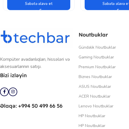
Səbətə əlavə et
Səbətə əlavə e
Noutbuklar
Gündəlik Noutbuklar
Gaming Noutbuklar
Kompüter avadanlıqları, hissələri və
aksesuarlarının satışı.
Premium Noutbuklar
Bizi izləyin
Biznes Noutbuklar
ASUS Noutbuklar
ACER Noutbuklar
Əlaqə: +994 50 499 66 56
Lenovo Noutbuklar
HP Noutbuklar
HP Noutbuklar