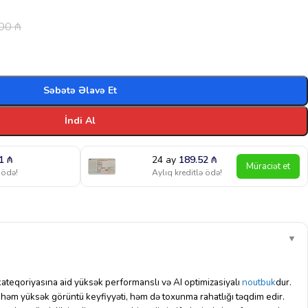
.00
₼
Səbətə Əlavə Et
İndi Al
91
₼
24 ay
189.52
₼
Müraciət et
 ödə!
Aylıq kreditlə ödə!
▼
ateqoriyasına aid yüksək performanslı və AI optimizasiyalı
noutbuk
dur.
ı həm yüksək görüntü keyfiyyəti, həm də toxunma rahatlığı təqdim edir.