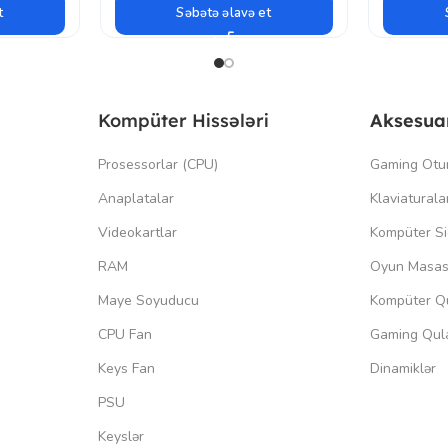
t
Səbətə əlavə et
Kompüter Hissələri
Aksesua
Prosessorlar (CPU)
Gaming Otu
Anaplatalar
Klaviaturala
Videokartlar
Kompüter Si
RAM
Oyun Masas
Maye Soyuducu
Kompüter Qu
CPU Fan
Gaming Qula
Keys Fan
Dinamiklər
PSU
Keyslər