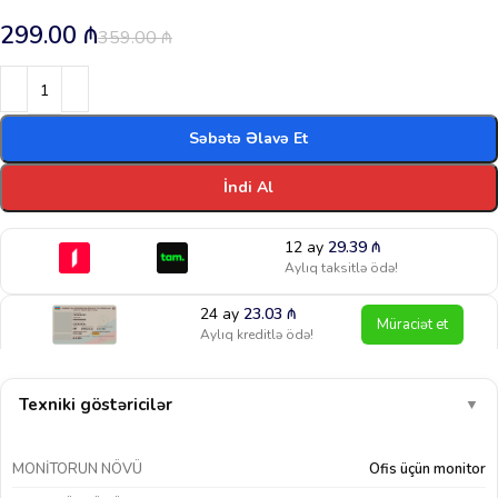
299.00
₼
359.00
₼
Səbətə Əlavə Et
İndi Al
12 ay
29.39
₼
Aylıq taksitlə ödə!
24 ay
23.03
₼
Müraciət et
Aylıq kreditlə ödə!
Texniki göstəricilər
▼
MONITORUN NÖVÜ
Ofis üçün monitor