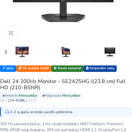
Böyütmək üçün klikləyin
24 ayadək kredit
Rəsmi zəmanət
Korporativ satış
ƏDV
Dell 24 200Hz Monitor – SE2425HG /(23.8 cm) Full
HD (210-BSNR)
anbarda:
mövcuddur
mağazada:
mövcuddur
SKU:
2373
210-BSNR
1-2 iş günü ərzində sürətli çatdırılma
200 Hz yeniləmə tezliyi, 1 ms cavab müddəti | AMD FreeSync Premium |
99% sRGB rəng dəqiqliyi, 300 nits parlaqlıq | HDMI 2.1, DisplayPort 1.4