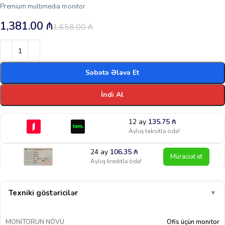
Premium multimedia monitor
1,381.00
₼
1,658.00
₼
Səbətə Əlavə Et
İndi Al
12 ay
135.75
₼
Aylıq taksitlə ödə!
24 ay
106.35
₼
Müraciət et
Aylıq kreditlə ödə!
Texniki göstəricilər
▼
MONITORUN NÖVÜ
Ofis üçün monitor