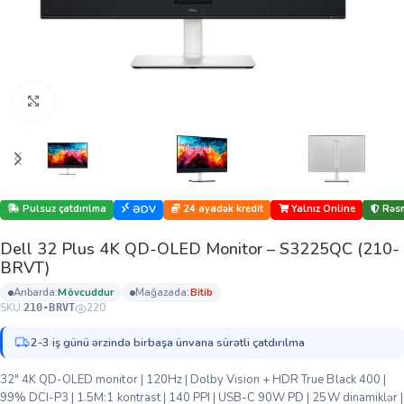
Böyütmək üçün klikləyin
Pulsuz çatdırılma
24 ayadək kredit
Yalnız Online
Rəsm
ƏDV
Dell 32 Plus 4K QD-OLED Monitor – S3225QC (210-
BRVT)
anbarda:
mövcuddur
mağazada:
bi̇ti̇b
SKU:
220
210-BRVT
2-3 iş günü ərzində birbaşa ünvana sürətli çatdırılma
32″ 4K QD-OLED monitor | 120Hz | Dolby Vision + HDR True Black 400 |
99% DCI-P3 | 1.5M:1 kontrast | 140 PPI | USB-C 90W PD | 25W dinamiklər |