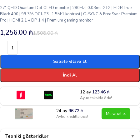
27″ QHD Quantum Dot OLED monitor | 280Hz | 0.03ms GTG | HDR True
Black 400 | 99.3% DCI-P3 | 1.5M:1 kontrast | G-SYNC & FreeSync Premium
Pro | HDMI 2.1 + DP 1.4 | Premium gaming monitor
1,256.00
₼
1,508.00
₼
Səbətə Əlavə Et
İndi Al
12 ay
123.46
₼
Aylıq taksitlə ödə!
24 ay
96.72
₼
Müraciət et
Aylıq kreditlə ödə!
Texniki göstəricilər
▼