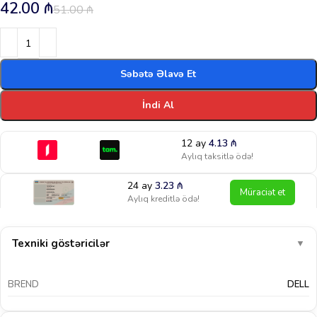
42.00
₼
51.00
₼
Səbətə Əlavə Et
İndi Al
12 ay
4.13
₼
Aylıq taksitlə ödə!
24 ay
3.23
₼
Müraciət et
Aylıq kreditlə ödə!
Texniki göstəricilər
▼
BREND
DELL