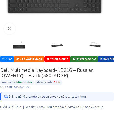
Böyütmək üçün klikləyin
24 ayadək kredit
Yalnız Online
Rəsmi zəmanət
Korporat
ƏDV
Dell Multimedia Keyboard-KB216 – Russian
(QWERTY) – Black (580-ADGR)
anbarda:
mövcuddur
mağazada:
bi̇ti̇b
SKU:
627
580-ADGR
2-3 iş günü ərzində birbaşa ünvana sürətli çatdırılma
QWERTY (Rus) | Səssiz işləmə | Multimedia düymələri | Plastik korpus