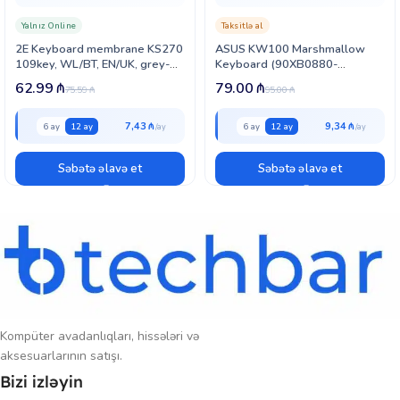
nöqtəsinə göndəririk. Əgər klaviatura üçün texniki dəstəyə ehtiyacınız
Yalnız Online
Taksitlə al
olarsa, zəmanət müddəti bitdikdən sonra münasib qiymətə servis
2E Keyboard membrane KS270
ASUS KW100 Marshmallow
xidməti də təqdim edirik.
109key, WL/BT, EN/UK, grey-
Keyboard (90XB0880-
black (2E-KS270WBGR_UA)
BKB050)
62.99
₼
79.00
₼
Sərfəli və keyfiyyətli seçim üçün
Techbar.az
-a müraciət edin!
75.59
₼
95.00
₼
7,43 ₼
9,34 ₼
6 ay
12 ay
6 ay
12 ay
Səbətə əlavə et
Səbətə əlavə et
Kompüter avadanlıqları, hissələri və
aksesuarlarının satışı.
Bizi izləyin