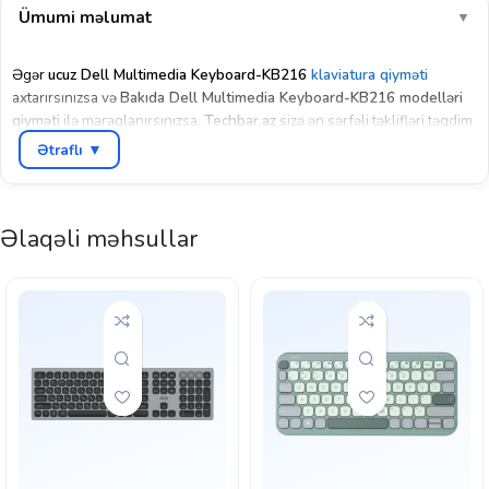
Ümumi məlumat
▼
Əgər
ucuz Dell Multimedia Keyboard-KB216
klaviatura qiyməti
axtarırsınızsa və
Bakıda Dell Multimedia Keyboard-KB216 modelləri
qiyməti
ilə maraqlanırsınızsa,
Techbar.az
sizə ən sərfəli təklifləri təqdim
edir!
Ətraflı ▼
Dell KB216 Multimedia klaviaturası rahat və səssiz işləməsi ilə seçilir.
QWERTY
düsturunda,
Rus
(Cyrillic) simvolları ilə təchiz olunmuş bu
Əlaqəli məhsullar
model iş və gündəlik istifadə üçün ideal seçimdir. Yüksək keyfiyyətli
plastik korpusu və yumşaq düymələri sayəsində uzunmüddətli istifadə
üçün nəzərdə tutulub. Multimedia idarəetmə düymələri ilə musiqi və
videolarınızı daha rahat idarə edə bilərsiniz.
Techbar.az
mağazamızda bu modeli
rəsmi zəmanətlə
nəğd və köçürmə
yolu ilə əldə edə bilərsiniz.
Ucuz Dell Multimedia Keyboard-KB216
qiymətləri
ilə sərfəli seçim etmək və keyfiyyətli məhsula sahib olmaq
istəyirsinizsə, bizim dükanımıza müraciət edin! Daimi müştərilərimiz üçün
xüsusi endirimlər və bonus proq
ram
larımız
mövcuddur.
Sifariş etdiyiniz məhsulu
pulsuz çatdırılma
xidməti ilə Bakının istənilən