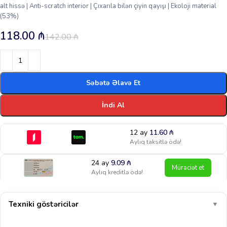
alt hissə | Anti-scratch interior | Çıxarıla bilən çiyin qayışı | Ekoloji material
(53%)
118.00
₼
142.00
₼
Səbətə Əlavə Et
İndi Al
12 ay
11.60
₼
Aylıq taksitlə ödə!
24 ay
9.09
₼
Müraciət et
Aylıq kreditlə ödə!
Texniki göstəricilər
▼