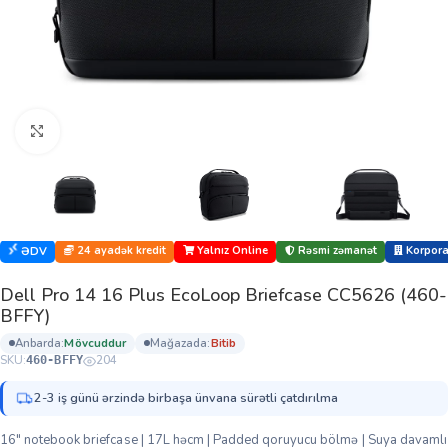
Böyütmək üçün klikləyin
24 ayadək kredit
Yalnız Online
Rəsmi zəmanət
Korporat
ƏDV
Dell Pro 14 16 Plus EcoLoop Briefcase CC5626 (460-
BFFY)
anbarda:
mövcuddur
mağazada:
bi̇ti̇b
SKU:
204
460-BFFY
2-3 iş günü ərzində birbaşa ünvana sürətli çatdırılma
16″ notebook briefcase | 17L həcm | Padded qoruyucu bölmə | Suya davamlı