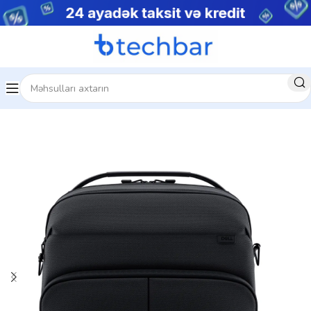
Kompüter aksesuarları
Noutbuk Çantaları