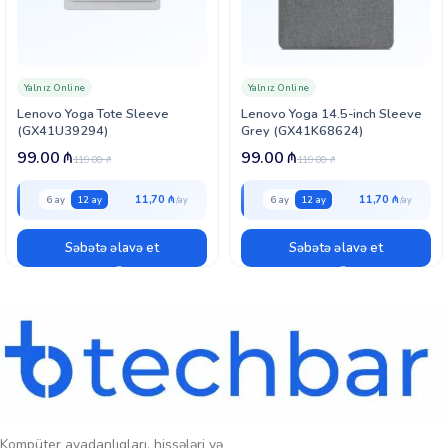
istifadə rahatlığı təmin olunur. Front pocket və əlavə bölmələr
aksesuarların səliqəli saxlanmasına kömək edir. Yüngül və kompakt
quruluşu sayəsində həm ofis, həm də səfərlər üçün ideal seçimdir.
Peşəkar görünüşü və yüksək qoruma səviyyəsi ilə bu model iş
Yalnız Online
Yalnız Online
istifadəçiləri üçün praktik və etibarlı həll təqdim edir.
Lenovo Yoga Tote Sleeve
Lenovo Yoga 14.5-inch Sleeve
(GX41U39294)
Grey (GX41K68624)
99.00
₼
99.00
₼
119.00
₼
119.00
₼
11,70 ₼
11,70 ₼
6 ay
12 ay
6 ay
12 ay
Səbətə əlavə et
Səbətə əlavə et
Kompüter avadanlıqları, hissələri və