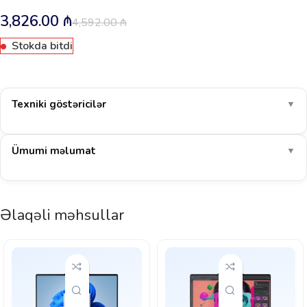
3,826.00
₼
4,592.00
₼
Stokda bitdi
Texniki göstəricilər
▼
Ümumi məlumat
▼
Əlaqəli məhsullar