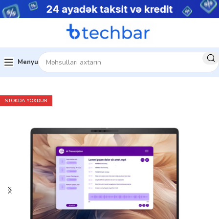
Menyu
Ev
Noutbuklar
Premium noutbuklar
STOKDA YOXDUR