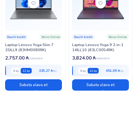
Yalnız Online
Yalnız Online
Daxili kredit
Daxili kredit
Laptop Lenovo Yoga Slim 7
Laptop Lenovo Yoga 9 2-in-1
15ILL9 (83HM0080RK)
14ILL10 (83LC0054RK)
2,757.00
₼
3,824.00
₼
3,309.00
₼
4,589.00
₼
325,27 ₼
451,09 ₼
6 ay
12 ay
6 ay
12 ay
Səbətə əlavə et
Səbətə əlavə et