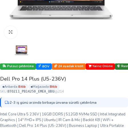
Böyütmək üçün klikləyin
Pulsuz çatdırılma
24 ayadək kredit
Yalnız Online
Rəsm
ƏDV
Dell Pro 14 Plus (U5-236V)
anbarda:
bi̇ti̇b
mağazada:
bi̇ti̇b
SKU:
214
BTO211_PB14250_EMEA_UBU
2-3 iş günü ərzində birbaşa ünvana sürətli çatdırılma
Intel Core Ultra 5 236V | 16GB DDR5 | 512GB NVMe SSD | Intel Integrated
Graphics | 14″ FHD+ IPS | Ubuntu | IR Cam & Mic | Backlit KB | WiFi +
Bluetooth | Dell Pro 14 Plus (U5-236V) | Business Laptop | Ultra Portable