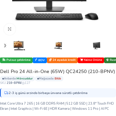
Böyütmək üçün klikləyin
Pulsuz çatdırılma
24 ayadək kredit
Yalnız Online
Rəsm
ƏDV
Dell Pro 24 All-in-One (65W) QC24250 (210-BPNV)
anbarda:
mövcuddur
mağazada:
bi̇ti̇b
SKU:
127
210-BPNV
2-3 iş günü ərzində birbaşa ünvana sürətli çatdırılma
Intel Core Ultra 7 265 | 16 GB DDR5 RAM | 512 GB SSD | 23.8″ Touch FHD
Ekran | Intel Graphics | Wi-Fi 6E | HDR Kamera | Windows 11 Pro | AI PC