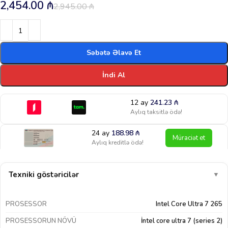
2,454.00
₼
2,945.00
₼
Səbətə Əlavə Et
İndi Al
12 ay
241.23
₼
Aylıq taksitlə ödə!
24 ay
188.98
₼
Müraciət et
Aylıq kreditlə ödə!
Texniki göstəricilər
▼
PROSESSOR
Intel Core Ultra 7 265
PROSESSORUN NÖVÜ
İntel core ultra 7 (series 2)