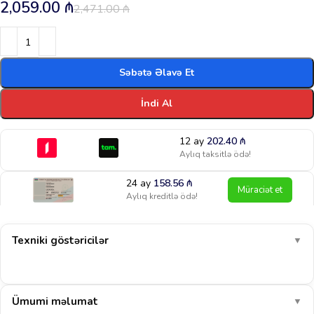
2,059.00
₼
2,471.00
₼
Səbətə Əlavə Et
İndi Al
12 ay
202.40
₼
Aylıq taksitlə ödə!
24 ay
158.56
₼
Müraciət et
Aylıq kreditlə ödə!
Texniki göstəricilər
▼
Ümumi məlumat
▼