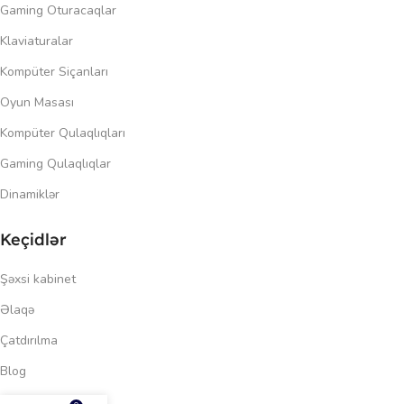
Gaming Oturacaqlar
Klaviaturalar
Kompüter Siçanları
Oyun Masası
Kompüter Qulaqlıqları
Gaming Qulaqlıqlar
Dinamiklər
Keçidlər
Şəxsi kabinet
Əlaqə
Çatdırılma
Blog
2,471.00
₼
Məxfilik siyasəti