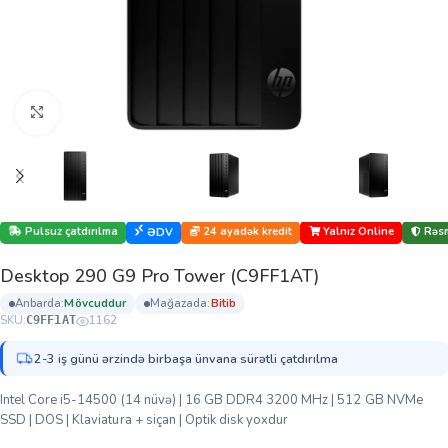
Böyütmək üçün klikləyin
Pulsuz çatdırılma
24 ayadək kredit
Yalnız Online
Rəsm
ƏDV
Desktop 290 G9 Pro Tower (C9FF1AT)
anbarda:
mövcuddur
mağazada:
bi̇ti̇b
SKU:
1162
C9FF1AT
2-3 iş günü ərzində birbaşa ünvana sürətli çatdırılma
Intel Core i5-14500 (14 nüvə) | 16 GB DDR4 3200 MHz | 512 GB NVMe
SSD | DOS | Klaviatura + siçan | Optik disk yoxdur