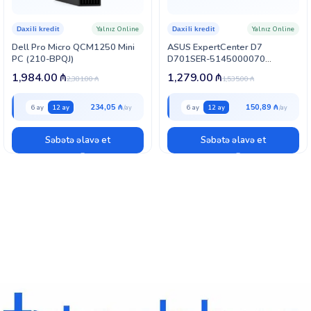
Yalnız Online
Yalnız Online
Daxili kredit
Daxili kredit
Dell Pro Micro QCM1250 Mini
ASUS ExpertCenter D7
PC (210-BPQJ)
D701SER-5145000070
90PF05N1-M006F0 Small Form
1,984.00
₼
1,279.00
₼
2,381.00
₼
1,535.00
₼
Factor
234,05 ₼
150,89 ₼
6 ay
12 ay
6 ay
12 ay
Səbətə əlavə et
Səbətə əlavə et