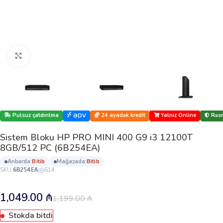
Böyütmək üçün klikləyin
Pulsuz çatdırılma
24 ayadək kredit
Yalnız Online
Rəsm
ƏDV
Sistem Bloku HP PRO MINI 400 G9 i3 12100T
8GB/512 PC (6B254EA)
anbarda:
bi̇ti̇b
mağazada:
bi̇ti̇b
SKU:
614
6B254EA
1,049.00
₼
1,199.00
₼
Stokda bitdi