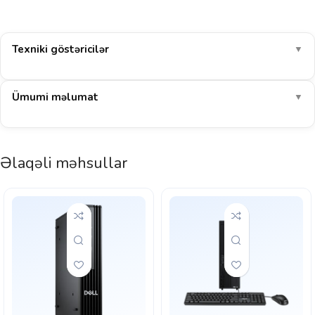
Texniki göstəricilər
▼
Ümumi məlumat
▼
Əlaqəli məhsullar