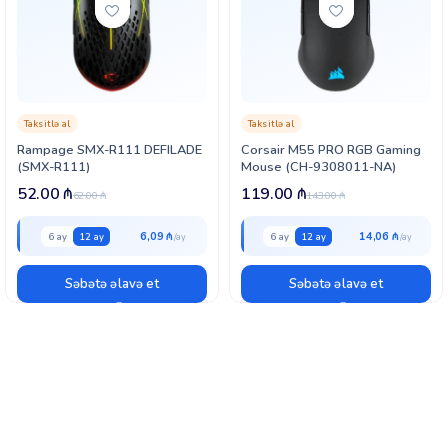
Taksitlə al
Taksitlə al
Rampage SMX-R111 DEFILADE
Corsair M55 PRO RGB Gaming
(SMX-R111)
Mouse (CH-9308011-NA)
52.00
₼
119.00
₼
62.00
₼
143.00
₼
6,09 ₼
14,06 ₼
6 ay
12 ay
6 ay
12 ay
Səbətə əlavə et
Səbətə əlavə et