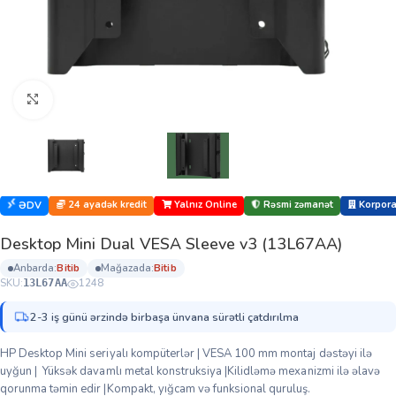
Böyütmək üçün klikləyin
24 ayadək kredit
Yalnız Online
Rəsmi zəmanət
Korporat
ƏDV
Desktop Mini Dual VESA Sleeve v3 (13L67AA)
anbarda:
bi̇ti̇b
mağazada:
bi̇ti̇b
SKU:
1248
13L67AA
2-3 iş günü ərzində birbaşa ünvana sürətli çatdırılma
HP Desktop Mini seriyalı kompüterlər | VESA 100 mm montaj dəstəyi ilə
uyğun | Yüksək davamlı metal konstruksiya |Kilidləmə mexanizmi ilə əlavə
qorunma təmin edir |Kompakt, yığcam və funksional quruluş.