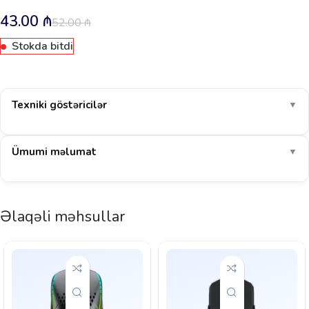
43.00
₼
52.00
₼
Stokda bitdi
Texniki göstəricilər
▼
Ümumi məlumat
▼
Əlaqəli məhsullar