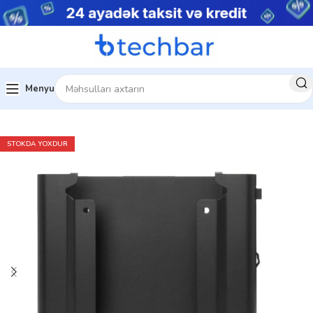
Menyu
Ev
Kompüter aksesuarları
STOKDA YOXDUR