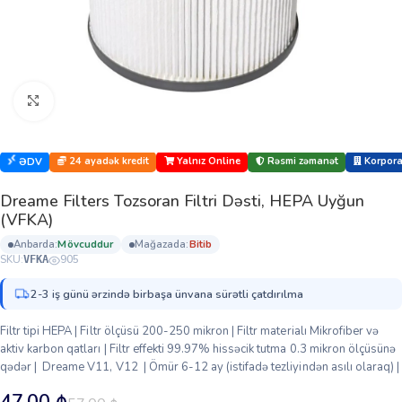
Böyütmək üçün klikləyin
24 ayadək kredit
Yalnız Online
Rəsmi zəmanət
Korporat
ƏDV
Dreame Filters Tozsoran Filtri Dəsti, HEPA Uyğun
(VFKA)
anbarda:
mövcuddur
mağazada:
bi̇ti̇b
SKU:
905
VFKA
2-3 iş günü ərzində birbaşa ünvana sürətli çatdırılma
Filtr tipi HEPA | Filtr ölçüsü 200-250 mikron | Filtr materialı Mikrofiber və
aktiv karbon qatları | Filtr effekti 99.97% hissəcik tutma 0.3 mikron ölçüsünə
qədər | Dreame V11, V12 | Ömür 6-12 ay (istifadə tezliyindən asılı olaraq) |