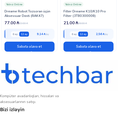
Yalnız Online
Yalnız Online
Dreame Robot Tozsoran üçün
Filter Dreame K10/K10 Pro
Aksessuar Dəsti (RAK47)
Filter (3T80300008)
77.00
₼
21.00
₼
93.00
₼
26.00
₼
9,14 ₼
2,56 ₼
6 ay
12 ay
6 ay
12 ay
Səbətə əlavə et
Səbətə əlavə et
Kompüter avadanlıqları, hissələri və
aksesuarlarının satışı.
Bizi izləyin