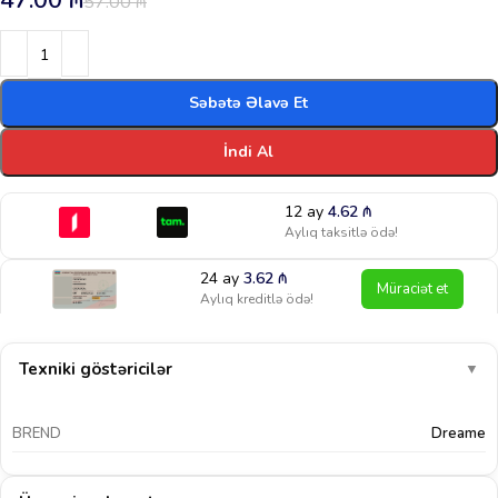
47.00
₼
57.00
₼
Səbətə Əlavə Et
İndi Al
12 ay
4.62
₼
Aylıq taksitlə ödə!
24 ay
3.62
₼
Müraciət et
Aylıq kreditlə ödə!
Texniki göstəricilər
▼
BREND
Dreame