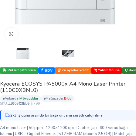
Böyütmək üçün klikləyin
Pulsuz çatdırılma
24 ayadək kredit
Yalnız Online
Rəsm
ƏDV
Kyocera ECOSYS PA5000x A4 Mono Laser Printer
(110C0X3NL0)
anbarda:
mövcuddur
mağazada:
bi̇ti̇b
SKU:
799
110C0X3NL0
2-3 iş günü ərzində birbaşa ünvana sürətli çatdırılma
A4 mono lazer | 50 ppm | 1200×1200 dpi | Duplex çap | 600 vərəq kağız
tutumu | USB + Gigabit Ethernet | 512 MB RAM (əbədlə 2.5 GB) | Mobil çap