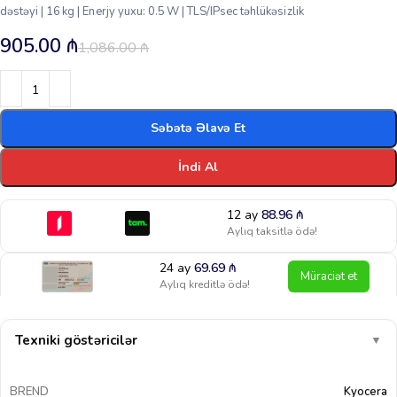
dəstəyi | 16 kg | Enerjy yuxu: 0.5 W | TLS/IPsec təhlükəsizlik
905.00
₼
1,086.00
₼
Səbətə Əlavə Et
İndi Al
12 ay
88.96
₼
Aylıq taksitlə ödə!
24 ay
69.69
₼
Müraciət et
Aylıq kreditlə ödə!
Texniki göstəricilər
▼
BREND
Kyocera