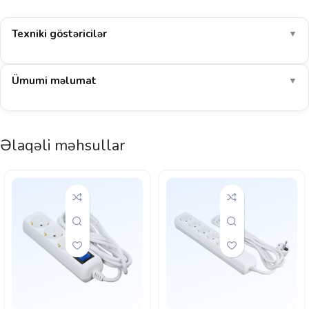
Texniki göstəricilər
▼
Ümumi məlumat
▼
Əlaqəli məhsullar