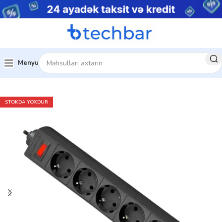
Menyu
Ev
Ev üçün texnologiya
Elektrik uzadıcı
STOKDA YOXDUR