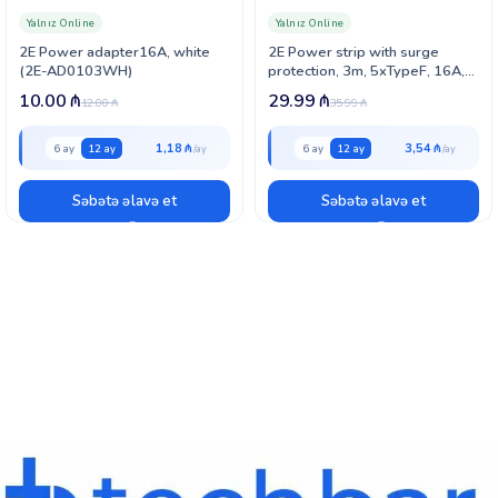
Yalnız Online
Yalnız Online
2E Power adapter16A, white
2E Power strip with surge
(2E-AD0103WH)
protection, 3m, 5xTypeF, 16A,
white (2E-SP515OSM3WH)
10.00
₼
29.99
₼
12.00
₼
35.99
₼
1,18 ₼
3,54 ₼
6 ay
12 ay
6 ay
12 ay
Səbətə əlavə et
Səbətə əlavə et