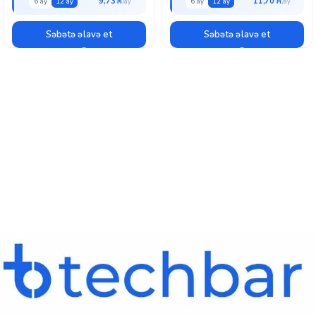
9,73 ₼
11,70 ₼
6 ay
12 ay
6 ay
12 ay
Səbətə əlavə et
Səbətə əlavə et