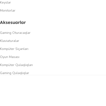
Keyslər
Monitorlar
Aksesuarlar
Gaming Oturacaqlar
Klaviaturalar
Kompüter Siçanları
Oyun Masası
Kompüter Qulaqlıqları
Gaming Qulaqlıqlar
Dinamiklər
0
üqayisə et
İstək siyahısı
Səbət
Menyu
Keçidlər
Şəxsi kabinet