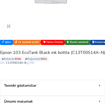
Böyütmək üçün klikləyin
24 ayadək kredit
Yalnız Online
Rəsmi zəmanət
Korporat
ƏDV
Epson 103 EcoTank Black ink bottle (C13T00S14A-N)
anbarda:
bi̇ti̇b
mağazada:
bi̇ti̇b
SKU:
398
C13T00S14A-N
Texniki göstəricilər
▼
Ümumi məlumat
▼