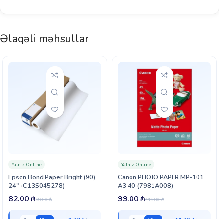
Əlaqəli məhsullar
Yalnız Online
Yalnız Online
Epson Bond Paper Bright (90)
Canon PHOTO PAPER MP-101
24″ (C13S045278)
A3 40 (7981A008)
82.00
₼
99.00
₼
99.00
₼
119.00
₼