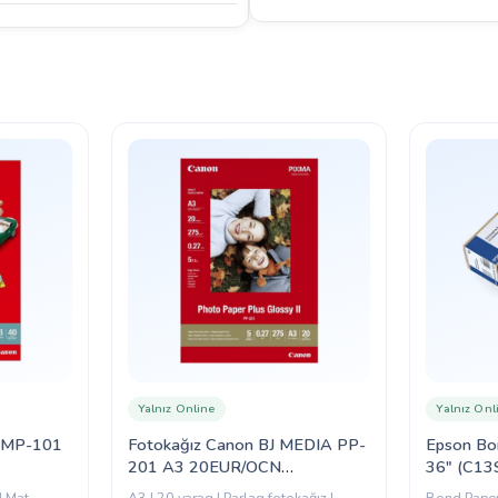
Yalnız Online
Yalnız Onl
 MP-101
Fotokağız Canon BJ MEDIA PP-
Epson Bon
201 A3 20EUR/OCN
36″ (C13
(2311B020)
| Mat
A3 | 20 vərəq | Parlaq fotokağız |
Bond Paper 