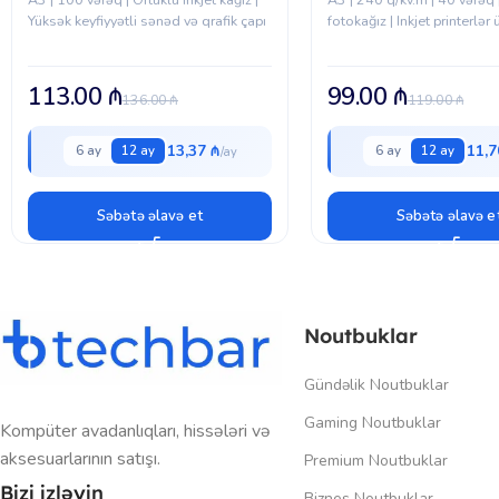
Yüksək keyfiyyətli sənəd və qrafik çapı
fotokağız | Inkjet printerlər
113.00
₼
99.00
₼
136.00
₼
119.00
₼
13,37 ₼
11,7
6 ay
12 ay
6 ay
12 ay
Səbətə əlavə et
Səbətə əlavə e
Noutbuklar
Gündəlik Noutbuklar
Gaming Noutbuklar
Kompüter avadanlıqları, hissələri və
aksesuarlarının satışı.
Premium Noutbuklar
Bizi izləyin
Biznes Noutbuklar