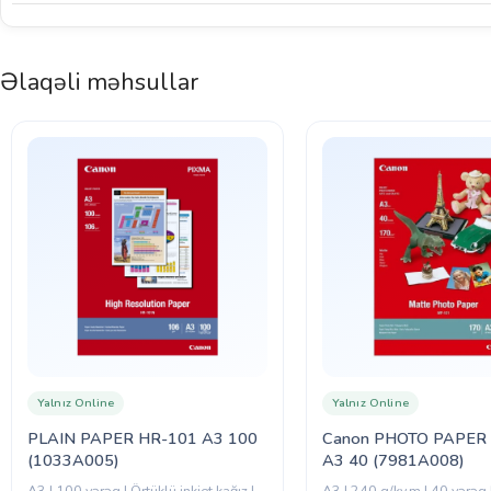
Əlaqəli məhsullar
Yalnız Online
Yalnız Online
PLAIN PAPER HR-101 A3 100
Canon PHOTO PAPER
(1033A005)
A3 40 (7981A008)
A3 | 100 vərəq | Örtüklü inkjet kağız |
A3 | 240 q/kv.m | 40 vərəq 