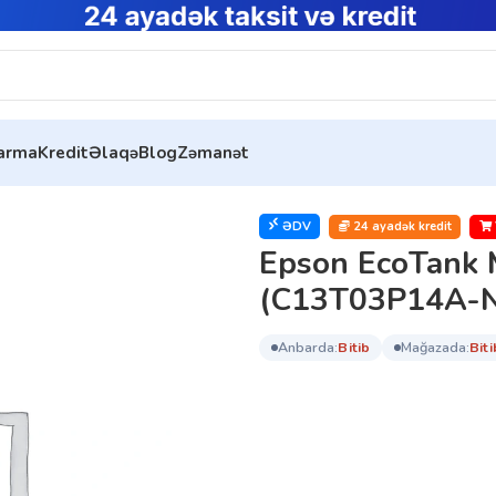
tarma
Kredit
Əlaqə
Blog
Zəmanət
Tank MX1XX Series Black Bottle XL (C13T03P14A-N)
ƏDV
24 ayadək kredit
Epson EcoTank 
(C13T03P14A-N
anbarda:
bi̇ti̇b
mağazada:
bi̇ti