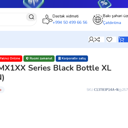
Bakı şəhəri üz
Dəstək xidməti
+994 50 499 66 56
Çatdırılma
Yalnız Online
Rəsmi zəmanət
Korporativ satış
MX1XX Series Black Bottle XL
)
̇b
SKU:
257
C13T03P14A-N