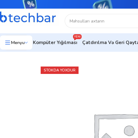
YENI
Menyu
Kompüter Yığılması
Çatdırılma Və Geri Qay
Ev
Çap avadanlıqları
Çap Avadanlıqları Aksesuarları
Epson Eco
STOKDA YOXDUR