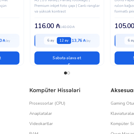
 üçün
Premium inkjet foto çapı | Canlı rənglər
rulon kağız
və yüksək kontrast
formatlı pri
116.00
₼
105.0
140.00
₼
0 ₼
13,76 ₼
6 ay
12 ay
6 a
t
Səbətə əlavə et
Kompüter Hissələri
Aksesua
Prosessorlar (CPU)
Gaming Otu
Anaplatalar
Klaviaturala
Videokartlar
Kompüter Si
RAM
Oyun Masas