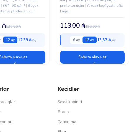
ı | 36" | 90 g/m² | Böyük
printerlər üçün | Yüksək keyfiyyətli ofis
nter və plotterlər üçün
kağızı
0
₼
113.00
₼
126.00
₼
136.00
₼
12,39 ₼
13,37 ₼
y
12 ay
6 ay
12 ay
Səbətə əlavə et
Səbətə əlavə et
rlar
Keçidlər
racaqlar
Şəxsi kabinet
r
Əlaqə
çanları
Çatdırılma
ı
Blog