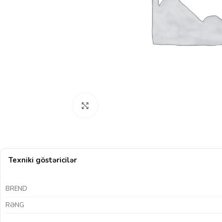
Böyütmək üçün klikləyin
Texniki göstəricilər
BREND
RƏNG