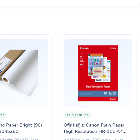
ine
Yalnız Online
d Paper Bright (90)
Ofis kağızı Canon Plain Paper
S045280)
High Resolution HR-101 A4
(1033A001)
Bright (90) 36" | Mat
A4 | 90 q/kv.m | 200 vərəq | Inkjet