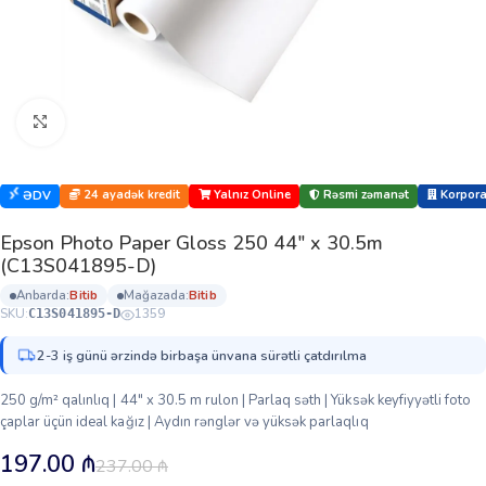
Böyütmək üçün klikləyin
24 ayadək kredit
Yalnız Online
Rəsmi zəmanət
Korporat
ƏDV
Epson Photo Paper Gloss 250 44″ x 30.5m
(C13S041895-D)
anbarda:
bi̇ti̇b
mağazada:
bi̇ti̇b
SKU:
1359
C13S041895-D
2-3 iş günü ərzində birbaşa ünvana sürətli çatdırılma
250 g/m² qalınlıq | 44″ x 30.5 m rulon | Parlaq səth | Yüksək keyfiyyətli foto
çaplar üçün ideal kağız | Aydın rənglər və yüksək parlaqlıq
197.00
₼
237.00
₼