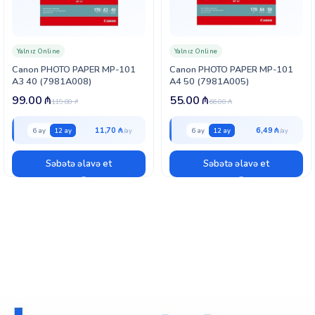
Yalnız Online
Yalnız Online
Canon PHOTO PAPER MP-101
Canon PHOTO PAPER MP-101
A3 40 (7981A008)
A4 50 (7981A005)
99.00
₼
55.00
₼
119.00
₼
66.00
₼
11,70 ₼
6,49 ₼
6 ay
12 ay
6 ay
12 ay
Səbətə əlavə et
Səbətə əlavə et