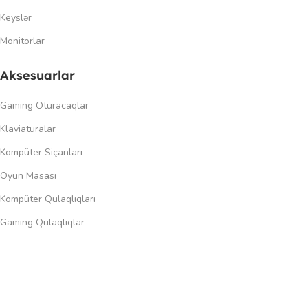
Keyslər
Monitorlar
Aksesuarlar
Gaming Oturacaqlar
Klaviaturalar
Kompüter Siçanları
Oyun Masası
Kompüter Qulaqlıqları
Gaming Qulaqlıqlar
Dinamiklər
0
üqayisə et
İstək siyahısı
Səbət
Menyu
Keçidlər