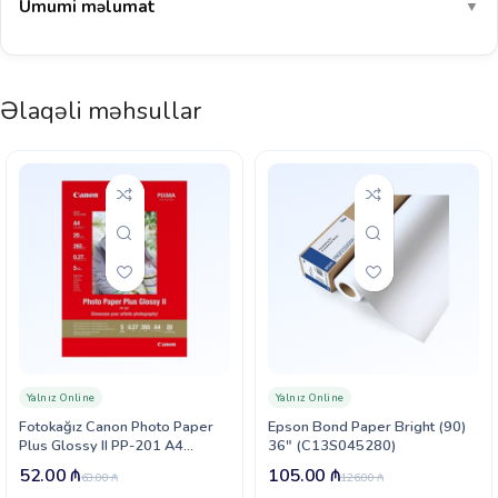
Ümumi məlumat
▼
Əlaqəli məhsullar
Yalnız Online
Yalnız Online
Fotokağız Canon Photo Paper
Epson Bond Paper Bright (90)
Plus Glossy II PP-201 A4
36″ (C13S045280)
(2311B019)
52.00
₼
105.00
₼
63.00
₼
126.00
₼