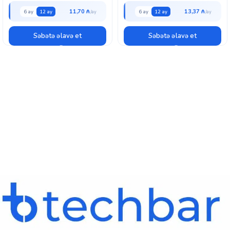
11,70 ₼
13,37 ₼
6 ay
12 ay
6 ay
12 ay
Səbətə əlavə et
Səbətə əlavə et