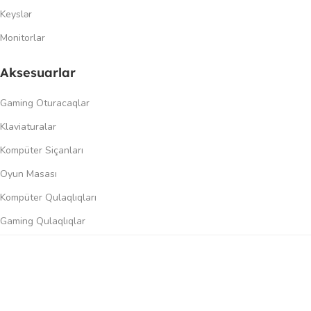
Keyslər
Monitorlar
Aksesuarlar
Gaming Oturacaqlar
Klaviaturalar
Kompüter Siçanları
Oyun Masası
Kompüter Qulaqlıqları
Gaming Qulaqlıqlar
Dinamiklər
0
üqayisə et
İstək siyahısı
Səbət
Menyu
Keçidlər
Şəxsi kabinet