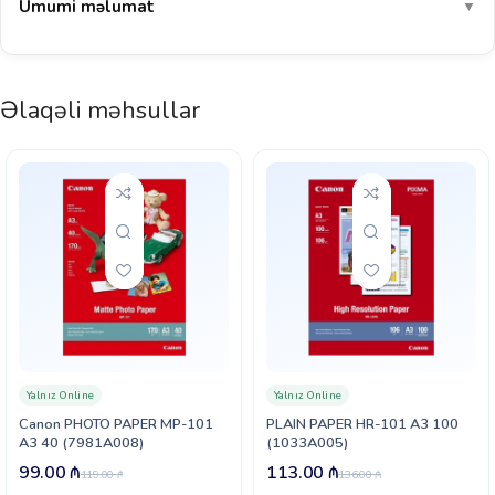
Ümumi məlumat
▼
Əlaqəli məhsullar
Yalnız Online
Yalnız Online
Canon PHOTO PAPER MP-101
PLAIN PAPER HR-101 A3 100
A3 40 (7981A008)
(1033A005)
99.00
₼
113.00
₼
119.00
₼
136.00
₼