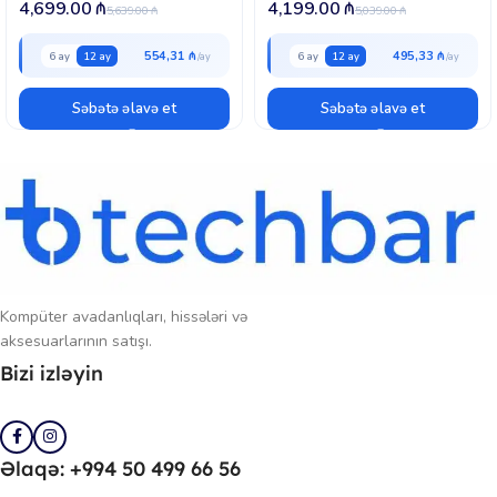
4,699.00
₼
4,199.00
₼
5,639.00
₼
5,039.00
₼
554,31 ₼
495,33 ₼
6 ay
12 ay
6 ay
12 ay
Səbətə əlavə et
Səbətə əlavə et
Kompüter avadanlıqları, hissələri və
aksesuarlarının satışı.
Bizi izləyin
Əlaqə: +994 50 499 66 56