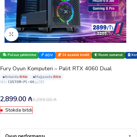
Böyütmək üçün klikləyin
Pulsuz çatdırılma
24 ayadək kredit
Rəsmi zəmanət
Kor
ƏDV
Fury Oyun Komputeri – Palit RTX 4060 Dual
anbarda:
bi̇ti̇b
mağazada:
bi̇ti̇b
SKU:
283
CUSTOM-PC-44
2,899.00
₼
3,299.00
₼
Stokda bitdi
Oyun performansı
▼