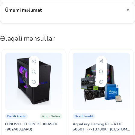
95–115
COD: Warzone
FPS
Ümumi məlumat
▼
185–215
EA Sports FC 26
FPS
1080p-də AAA oyunlar yüksək ayarlarda orta hesabla ~107 FPS
Əlaqəli məhsullar
verir. CS2, Valorant kimi e-idman oyunlarında 230+ FPS ilə rəqabətli
oyun üçün ideal seçimdir.
E-idman: əla
AAA 1080p: əla
Yayım (stream): uyğun
32 GB RAM: multitasking əla
Göstərilən dəyərlər müstəqil benchmark nəticələrinin ortalamasına əsaslanan təxmini
aralıqlardır (yüksək ayarlar, DLSS/FSR olmadan). Real nəticə sistem konfiqurasiyası,
sürücü versiyası və oyunun özündən asılı olaraq dəyişə bilər.
Yalnız Online
Daxili kredit
Daxili kredit
LENOVO LEGION T5 30IAS10
AquaFury Gaming PC – RTX
(90YA002ARU)
5060Ti, i7-13700KF (CUSTOM-
PC-062)