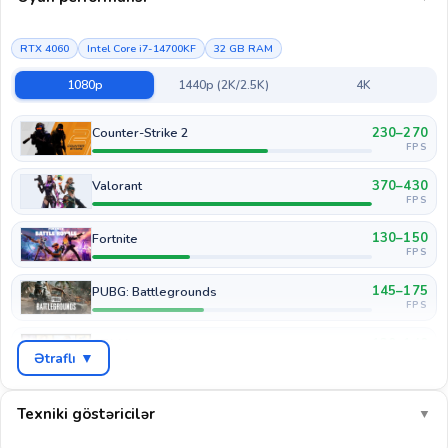
RTX 4060
Intel Core i7-14700KF
32 GB RAM
1080p
1440p (2K/2.5K)
4K
230–270
Counter-Strike 2
FPS
370–430
Valorant
FPS
130–150
Fortnite
FPS
145–175
PUBG: Battlegrounds
FPS
120–140
GTA V
Ətraflı ▼
FPS
75–95
Cyberpunk 2077
FPS
Texniki göstəricilər
▼