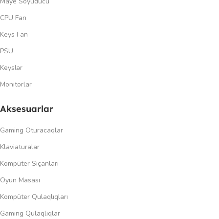
Maye Soyuducu
CPU Fan
Keys Fan
PSU
Keyslər
Monitorlar
Aksesuarlar
Gaming Oturacaqlar
Klaviaturalar
Kompüter Siçanları
Oyun Masası
Kompüter Qulaqlıqları
Gaming Qulaqlıqlar