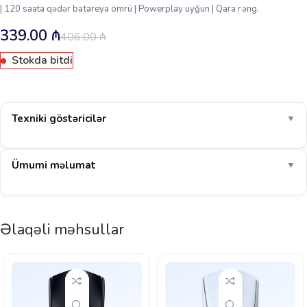
| 120 saata qədər batareya ömrü | Powerplay uyğun | Qara rəng.
339.00
₼
406.00
₼
Stokda bitdi
Texniki göstəricilər
▼
Ümumi məlumat
▼
Əlaqəli məhsullar