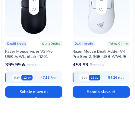
Yalnız Online
Yalnız Online
Daxili kredit
Daxili kredit
Razer Mouse Viper V3 Pro,
Razer Mouse DeathAdder V4
USB-A/WL, black (RZ01-
Pro Gen-2, RGB, USB-A/WL/BT,
05120100-R3G1)
white (RZ01-05330200-R3G1)
399.99
₼
459.99
₼
479.99
₼
551.99
₼
47,18 ₼
54,26 ₼
6 ay
12 ay
6 ay
12 ay
Səbətə əlavə et
Səbətə əlavə et