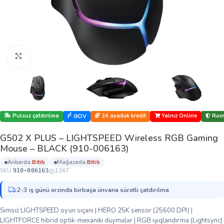
Böyütmək üçün klikləyin
Pulsuz çatdırılma
24 ayadək kredit
Yalnız Online
Rəsm
ƏDV
G502 X PLUS – LIGHTSPEED Wireless RGB Gaming
Mouse – BLACK (910-006163)
anbarda:
bi̇ti̇b
mağazada:
bi̇ti̇b
SKU:
1347
910-006163
2-3 iş günü ərzində birbaşa ünvana sürətli çatdırılma
Simsiz LIGHTSPEED oyun siçanı | HERO 25K sensor (25600 DPI) |
LIGHTFORCE hibrid optik-mexaniki düymələr | RGB işıqlandırma (Lightsync)